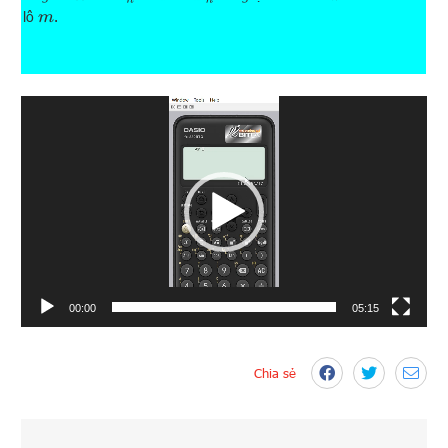
lô
.
m
Trình
chơi
Video
00:00
05:15
Chia sẻ