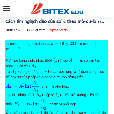
Cách tìm nghịch đảo của số
theo mô-đu-lô
.
a
m
30/04/2025
363 lượt xem
bqttoancasio
Ta muốn tìm nghịch đảo của
theo mô-đu-lô
a
=
19
×
23
.
m
=
17
(
17
)
Mở một bảng tính, nhập
mod
vào
nhập số cần tìm
A
1
nghịch đảo vào
.
A
2
Từ
xuống dưới (đến kết quả cuối cùng là
) điền công thức
A
2
1
để tìm dư của phép chia dòng dưới cho dòng trên:
A
1
−
A
2
Int
A
1
A
2
, phạm vi phù hợp.
Tại
nhập số
,
nhập số
, từ
trở xuống điền công
B
1
B
2
B
3
0
1
B
1
−
B
2
Int
A
1
A
2
thức
, phạm vi phù hợp.
Ứng với
mà
thì
là nghịch đảo của
theo mô-đu-
A
n
=
1
B
n
n
a