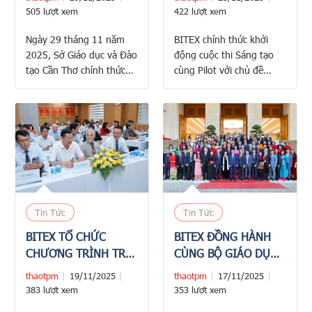
NĂM HỌC 2025 -
505 lượt xem
422 lượt xem
2026: GẦN 2.000 THÍ
Ngày 29 tháng 11 năm
BITEX chính thức khởi
SINH DỰ THI
2025, Sở Giáo dục và Đào
động cuộc thi Sáng tạo
tạo Cần Thơ chính thức
cùng Pilot với chủ đề
khai mạc Kỳ thi Giải Toán
tháng 11/2025: Giáng
trên Máy tính cầm tay
sinh sắc màu cùng Pilot.
(MTCT) cấp thành phố
Đây là sân chơi dành cho
năm học 2025 – 2026,
những tâm hồn yêu nghệ
với sự phối hợp tổ chức
thuật, nơi thí sinh có thể
và tài trợ của Công ty CP
tự do thể hiện khả năng
XNK Bình Tây (BITEX) –
mỹ thuật, sức sáng tạo và
đơn …
gửi gắm những lời …
Tin Tức
Tin Tức
BITEX TỔ CHỨC
BITEX ĐỒNG HÀNH
CHƯƠNG TRÌNH TRI
CÙNG BỘ GIÁO DỤC
ÂN NGÀY NHÀ GIÁO
& ĐÀO TẠO TẠI LỄ KỶ
thaotpm
19/11/2025
thaotpm
17/11/2025
VIỆT NAM 20/11: KẾT
NIỆM NGÀY NHÀ
383 lượt xem
353 lượt xem
NỐI - TÔN VINH -
GIÁO VIỆT NAM