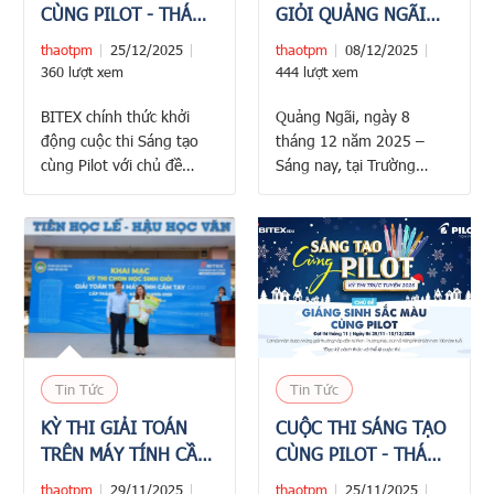
CÙNG PILOT - THÁNG
GIỎI QUẢNG NGÃI
12/2025
DỰ THI GIẢI TOÁN
thaotpm
25/12/2025
thaotpm
08/12/2025
TRÊN MÁY TÍNH CẦM
360 lượt xem
444 lượt xem
TAY NĂM HỌC 2025 –
BITEX chính thức khởi
Quảng Ngãi, ngày 8
2026
động cuộc thi Sáng tạo
tháng 12 năm 2025 –
cùng Pilot với chủ đề
Sáng nay, tại Trường
tháng 12/2025: Năm mới
THPT Trần Quốc Tuấn, Sở
sắc màu cùng Pilot. Đây
Giáo dục và Đào tạo
là sân chơi dành cho
Quảng Ngãi phối hợp
những tâm hồn yêu nghệ
cùng Công ty Cổ phần
thuật, nơi thí sinh có thể
Xuất Nhập khẩu Bình Tây
tự do thể hiện khả năng
(BITEX) long trọng tổ
mỹ thuật, sức sáng tạo và
chức Lễ khai mạc Kỳ thi
gửi gắm những lời chúc
Học sinh giỏi Giải Toán
ấm áp trong mùa …
trên Máy tính …
Tin Tức
Tin Tức
KỲ THI GIẢI TOÁN
CUỘC THI SÁNG TẠO
TRÊN MÁY TÍNH CẦM
CÙNG PILOT - THÁNG
TAY TP. CẦN THƠ
11/2025
thaotpm
29/11/2025
thaotpm
25/11/2025