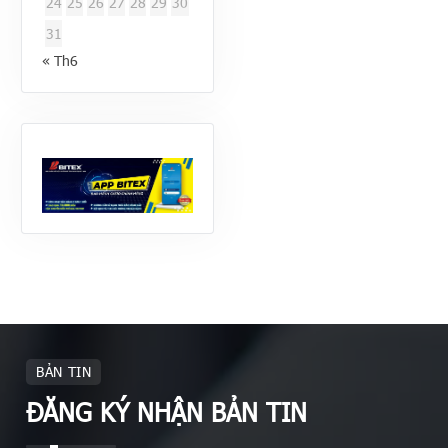
24
25
26
27
28
29
30
31
« Th6
BẢN TIN
ĐĂNG KÝ NHẬN BẢN TIN