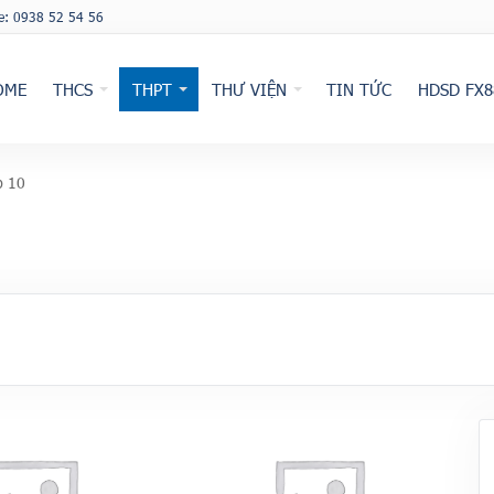
ne: 0938 52 54 56
OME
THCS
THPT
THƯ VIỆN
TIN TỨC
HDSD FX8
p 10