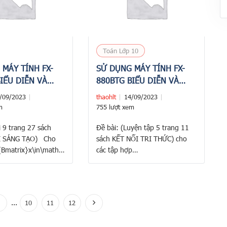
Toán Lớp 10
MÁY TÍNH FX-
SỬ DỤNG MÁY TÍNH FX-
IỂU DIỄN VÀ
880BTG BIỂU DIỄN VÀ
 TOÁN TẬP HỢP
GIẢI BÀI TOÁN TẬP HỢP
/09/2023
thaohlt
14/09/2023
(KNTT)
m
755 lượt xem
i 9 trang 27 sách
Đề bài: (Luyện tập 5 trang 11
I SÁNG TẠO) Cho
sách KẾT NỐI TRI THỨC) cho
Bmatrix}x\in\mathbb{R}|1-
các tập hợp
nd{Bmatrix}\\$
$C=\begin{bmatrix}1;5\end{bmatrix}$,
{Bmatrix}x\in\mathbb{R}|x-
$D=\begin{bmatrix}-2;3\end{bmatrix}$.
Bmatrix}$ Tìm
Hãy xác định tập hợp $C\cap D$
\cup B$ Lời giải Cho
Lời giải Tập hợp $C\cap D$
10
11
12
$A$ và $B$. Tập
gồm các phần tử thuộc cả hai
ần tử thuộc $A$
tập hợp $C$ và $D$ gọi là giao