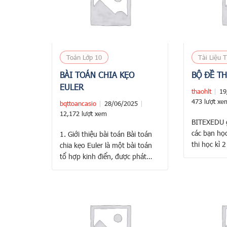
Toán Lớp 10
Tài Liệu 
BÀI TOÁN CHIA KẸO
BỘ ĐỀ TH
EULER
thaohlt
19
473 lượt xe
bqttoancasio
28/06/2025
12,172 lượt xem
BITEXEDU g
các bạn học
1. Giới thiệu bài toán Bài toán
thi học kì 2
chia kẹo Euler là một bài toán
gồm các đề 
tổ hợp kinh điển, được phát
án chi tiết
biểu như sau: Có bao nhiêu
toán 10 T
cách chia \( n \) cái kẹo giống
2023 – Sở
nhau cho \( k \) đứa trẻ khác
Câu 1. Tro
nhau, sao cho mỗi đứa trẻ nhận
được ít nhất một cái …