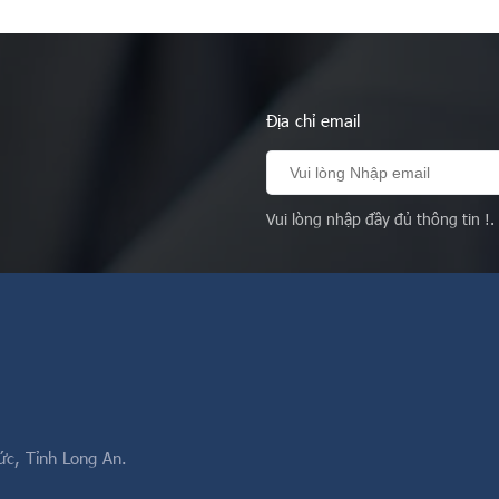
 $B$ gọi là hợp của
của hai tập hợp $C$ và $D$
 $A$ và $B$, kí …
$C\cap …
Địa chỉ email
Vui lòng nhập đầy đủ thông tin !.
ức, Tỉnh Long An.