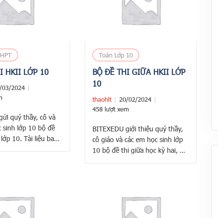
THPT
Toán Lớp 10
I HKII LỚP 10
BỘ ĐỀ THI GIỮA HKII LỚP
10
/03/2024
m
thaohlt
20/02/2024
458 lượt xem
ửi quý thầy, cô và
 sinh lớp 10 bộ đề
BITEXEDU giới thiệu quý thầy,
 lớp 10. Tài liệu bao
cô giáo và các em học sinh lớp
thi học kì 2 và đáp
10 bộ đề thi giữa học kỳ hai, đề
: Trích đề thi HKII
thi bao gồm 5 đề chi tiết như
HPT Nguyễn Du năm
sau: 1. THPT Bình Chiểu – Thủ
 GD&ĐT Bình Phước
Đức – TP.HCM 2. THPT Nguyễn
ng …
Chí Thanh – Tân Bình – TP.HCM
3. THPT Nguyễn Thị Minh …