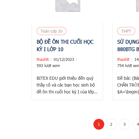
Toán Lớp 10
THPT
BỘ ĐỀ ÔN THI CUỐI HỌC
SỬ DỤNG 
KỲ I LỚP 10
880BTG B
GIẢI BÀI
thaohlt
01/12/2023
thaohlt
14
(CTST)
593 lượt xem
754 lượt xe
BITEX EDU giới thiệu đến quý
Đề bài: (Bà
thầy cô và các bạn học sinh bộ
CHÂN TRỜ
đề ôn thi cuối học kỳ I của lớp
$A=\begin{
10 có đáp án và lời giải 1.
2x\leq 0\e
Trường THPT Gia Định – Bình
$B=\begin
Thạnh – TP.HCM 2. Trường
2< 0\end{
THPT Nguyễn Tất Thành –
$A\cap B,A
1
2
3
4
Quận 6 – TP.HCM 3. …
2 tập hợp 
hợp các ph