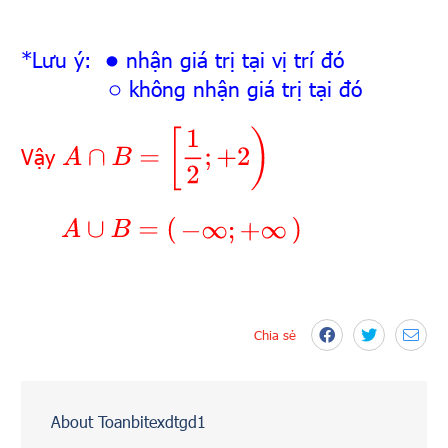
*Lưu ý:
nhận giá trị tại vị trí đó
∙
không nhận giá trị tại đó
∘
A
∩
B
=
[
1
2
;
+
2
)
Vậy
A
∪
B
=
(
−
∞
;
+
∞
)
Chia sẻ
About Toanbitexdtgd1