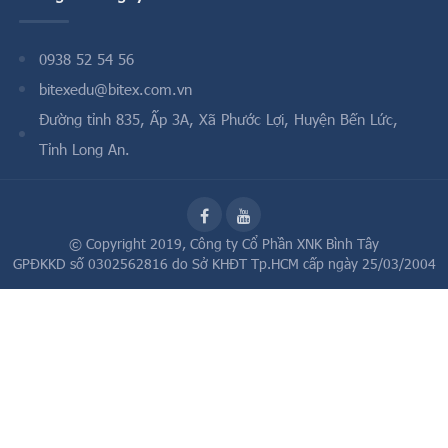
0938 52 54 56
bitexedu@bitex.com.vn
Đường tỉnh 835, Ấp 3A, Xã Phước Lợi, Huyện Bến Lức,
Tỉnh Long An.
© Copyright 2019,
Công ty Cổ Phần XNK Bình Tây
GPĐKKD số 0302562816 do Sở KHĐT Tp.HCM cấp ngày 25/03/2004