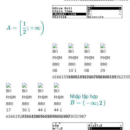
A
=
[
1
2
;
+
∞
)
Nhập tập hợp
B
=
(
−
∞
;
2
)