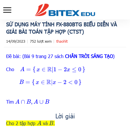
SỬ DỤNG MÁY TÍNH FX-880BTG BIỂU DIỄN VÀ
GIẢI BÀI TOÁN TẬP HỢP (CTST)
14/09/2023
752 lượt xem
thaohlt
Đề bài: (Bài 9 trang 27 sách
CHÂN TRỜI SÁNG TẠO
)
A
=
{
x
∈
R
|
1
−
2
x
≤
0
}
Cho
B
=
{
x
∈
R
|
x
−
2
<
0
}
Tìm
A
∩
B
,
A
∪
B
Lời giải
Cho 2 tập hợp
và
.
A
B