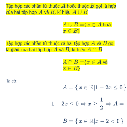
Tập hợp các phần tử thuộc
hoặc thuộc
gọi là
hợp
A
B
của hai tập hợp
và
, kí hiệu
A
B
A
∪
B
{
hoặc
A
∪
B
=
x
∈
A
}
x
∈
B
Tập hợp các phần tử thuộc cả hai tập hợp
và
gọi
A
B
là
giao
của hai tập hợp
và
, kí hiệu
A
B
A
∩
B
{
và
A
∩
B
=
x
∈
A
}
x
∈
B
Ta có:
A
=
{
x
∈
R
|
1
−
2
x
≤
0
}
1
−
2
x
≤
0
⇔
x
≥
1
2
⇒
A
=
[
1
2
;
+
∞
)
B
=
{
x
∈
R
|
x
−
2
<
0
}