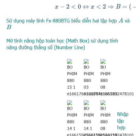
x
−
2
<
0
⇔
x
<
2
⇒
B
=
(
−
∞
;
2
)
Sử dụng máy tính Fx-880BTG biểu diễn hai tập hợp
và
A
B
Mở tính năng hộp toán học (Math Box) sử dụng tính
năng đường thẳng số (Number Line)
Nhập
tập
hợp