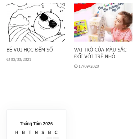
BÉ VUI HỌC ĐẾM SỐ
VAI TRÒ CỦA MÀU SẮC
ĐỐI VỚI TRẺ NHỎ
03/03/2021
17/09/2020
Tháng Tám 2026
H
B
T
N
S
B
C