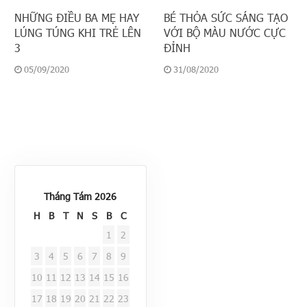
NHỮNG ĐIỀU BA MẸ HAY
BÉ THỎA SỨC SÁNG TẠO
LÚNG TÚNG KHI TRẺ LÊN
VỚI BỘ MÀU NƯỚC CỰC
3
ĐỈNH
05/09/2020
31/08/2020
Tháng Tám 2026
H
B
T
N
S
B
C
1
2
3
4
5
6
7
8
9
10
11
12
13
14
15
16
17
18
19
20
21
22
23