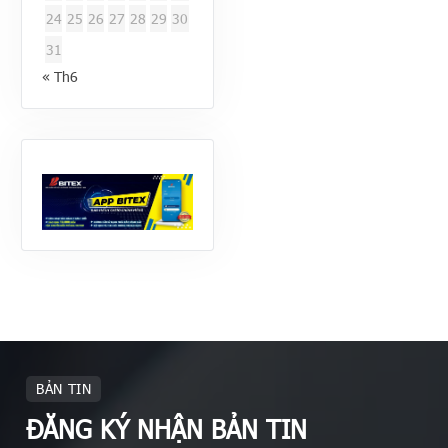
24
25
26
27
28
29
30
31
« Th6
BẢN TIN
ĐĂNG KÝ NHẬN BẢN TIN