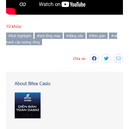
Từ khóa:
#
bút highlight
#
bút lông màu
#
đáng yêu
#
đơn giản
#
vẽ
tranh cây xương rồng
Chia sẻ
About Bitex Casio