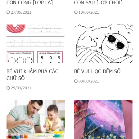
CON CÔNG [LỚP LÁ]
CON SÂU [LỚP CHỒI]
27/05/2021
18/05/2021
BÉ VUI KHÁM PHÁ CÁC
BÉ VUI HỌC ĐẾM SỐ
CHỮ SỐ
03/03/2021
25/03/2021