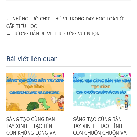
←
NHỮNG TRÒ CHƠI THÚ VỊ TRONG DẠY HỌC TOÁN Ở
CẤP TIỂU HỌC
→
HƯỚNG DẪN BÉ VẼ THÚ CƯNG VUI NHỘN
Bài viết liên quan
SÁNG TẠO CÙNG BÀN
SÁNG TẠO CÙNG BÀN
TAY XINH – TẠO HÌNH
TAY XINH – TẠO HÌNH
CON KHỦNG LONG VÀ
CON CHUỒN CHUỒN VÀ