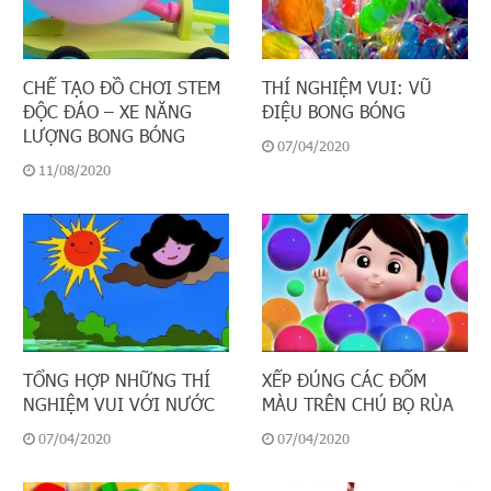
CHẾ TẠO ĐỒ CHƠI STEM
THÍ NGHIỆM VUI: VŨ
ĐỘC ĐÁO – XE NĂNG
ĐIỆU BONG BÓNG
LƯỢNG BONG BÓNG
07/04/2020
11/08/2020
TỔNG HỢP NHỮNG THÍ
XẾP ĐÚNG CÁC ĐỐM
NGHIỆM VUI VỚI NƯỚC
MÀU TRÊN CHÚ BỌ RÙA
07/04/2020
07/04/2020