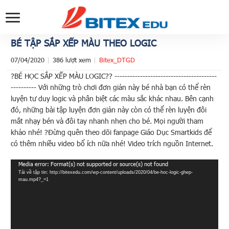
BÉ TẬP SẮP XẾP MÀU THEO LOGIC
07/04/2020
386 lượt xem
Bitex_DTGD
?BÉ HỌC SẮP XẾP MÀU LOGIC?️?️ ----------------------------------------
---------- Với những trò chơi đơn giản này bé nhà bạn có thể rèn
luyện tư duy logic và phân biệt các màu sắc khác nhau. Bên cạnh
đó, những bài tập luyện đơn giản này còn có thể rèn luyện đôi
mắt nhạy bén và đôi tay nhanh nhẹn cho bé. Mọi người tham
khảo nhé! ?Đừng quên theo dõi fanpage Giáo Dục Smartkids để
có thêm nhiều video bổ ích nữa nhé! Video trích nguồn Internet.
Trình
Media error: Format(s) not supported or source(s) not found
Tải về tập tin: http://bitexedu.com/wp-content/uploads/2020/04/be-hoc-logic-ghep-
chơi
mau.mp4?_=1
Video