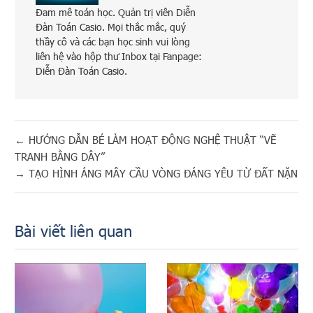
Đam mê toán học. Quản trị viên Diễn
Đàn Toán Casio. Mọi thắc mắc, quý
thầy cô và các bạn học sinh vui lòng
liên hệ vào hộp thư Inbox tại Fanpage:
Diễn Đàn Toán Casio.
←
HƯỚNG DẪN BÉ LÀM HOẠT ĐỘNG NGHỆ THUẬT “VẼ
TRANH BẰNG DÂY”
→
TẠO HÌNH ÁNG MÂY CẦU VÒNG ĐÁNG YÊU TỪ ĐẤT NẶN
Bài viết liên quan