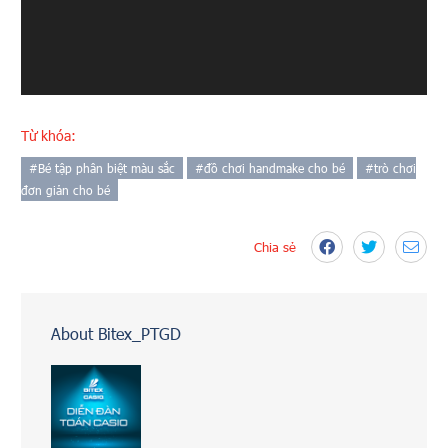
Từ khóa:
#
Bé tập phân biệt màu sắc
#
đồ chơi handmake cho bé
#
trò chơi
đơn giản cho bé
Chia sẻ
About Bitex_PTGD