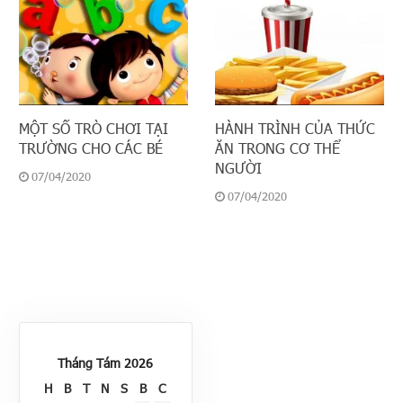
MỘT SỐ TRÒ CHƠI TẠI
HÀNH TRÌNH CỦA THỨC
TRƯỜNG CHO CÁC BÉ
ĂN TRONG CƠ THỂ
NGƯỜI
07/04/2020
07/04/2020
Tháng Tám 2026
H
B
T
N
S
B
C