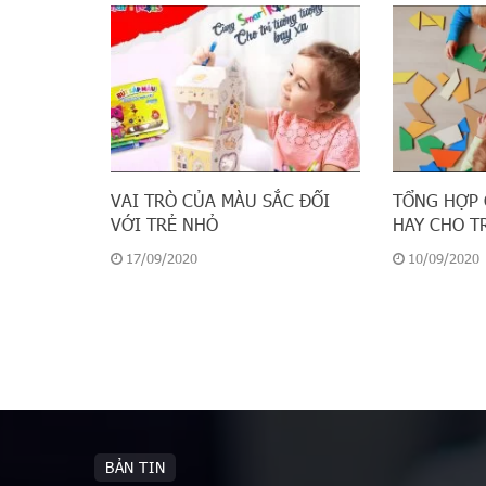
VAI TRÒ CỦA MÀU SẮC ĐỐI
TỔNG HỢP 
VỚI TRẺ NHỎ
HAY CHO T
17/09/2020
10/09/2020
BẢN TIN