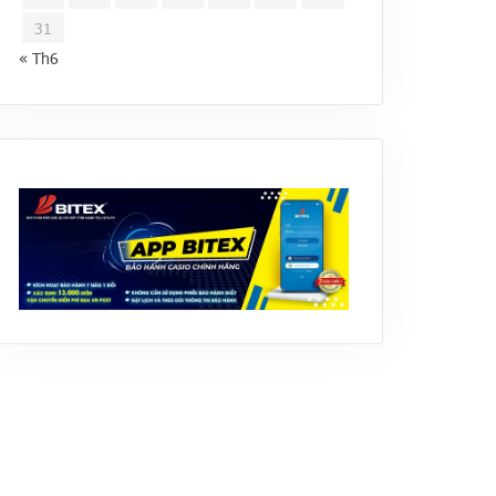
31
« Th6