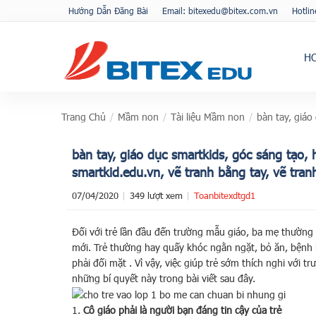
Hướng Dẫn Đăng Bài
Email: bitexedu@bitex.com.vn
Hotli
H
Trang Chủ
/
Mầm non
/
Tài liệu Mầm non
/
bàn tay, giáo
bàn tay, giáo dục smartkids, góc sáng tạo,
smartkid.edu.vn, vẽ tranh bằng tay, vẽ tran
07/04/2020
349 lượt xem
Toanbitexdtgd1
Đối với trẻ lần đầu đến trường mẫu giáo, ba mẹ thường c
mới. Trẻ thường hay quấy khóc ngằn ngặt, bỏ ăn, bệnh 
phải đối mặt . Vì vậy, việc giúp trẻ sớm thích nghi với 
những bí quyết này trong bài viết sau đây.
1.
Cô giáo phải là người bạn đáng tin cậy của trẻ