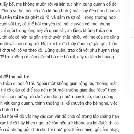
 lấy bố, mẹ không muốn rời và liên tục nhìn xung quanh để dò
ết,… Chính vì thế, nếu cô giáo không tinh ý mà chạy đến ôm chầm và
đầu tiên thì bé đã ghét cô rồi và đâm ra sợ cô. Trong trường hợp
cười với trẻ, có thể hỏi chuyện trẻ, nói chuyện với mẹ nhưng
 chỉ ngồi trong lòng mẹ và quan sát, im lặng, không thích nói
thì các cô nên lại gần trò chuyện thật nhiều với mẹ của trẻ cũng
ngồi và chơi cùng trẻ. Một khi trẻ đã thấy được sự gần gũi, thân
ẻ sẽ chơi với cô và theo cô. Đừng quên, trao đổi với phụ huynh rằng
ể trẻ không có cảm giác bị bố mẹ bỏ rơi, gây ra tâm lý hoang
i để thu hút trẻ
am thích đi học ở trẻ. Ngoài một không gian rộng rãi, thoáng mát
thì cô giáo có thể tạo nên một môi trường giáo dục ”đẹp” theo
 trẻ chơi những trò chơi vận động như: nhảy lò cò, dung dăng
h vật xung quanh, thỉnh thoảng lại kể chuyện cho bé nghe, việc
tình ở trẻ.
 câu hỏi về đồ vật hay các con vật đồ chơi có trong lớp chẳng hạn
 xác thì cô hãy khen ngợi trẻ còn nếu trẻ không trả lời được thì cô
đều có những góc chơi cho trẻ như: góc thiên nhiên, góc âm nhạc,