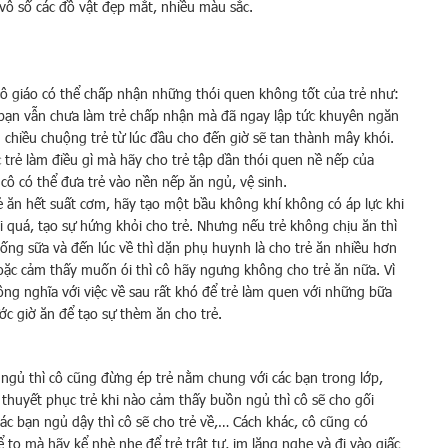
 vô số các đồ vật đẹp mắt, nhiều màu sắc.
 cô giáo có thể chấp nhận những thói quen không tốt của trẻ như:
 bạn vẫn chưa làm trẻ chấp nhận mà đã ngay lập tức khuyên ngăn
g chiều chuộng trẻ từ lúc đầu cho đến giờ sẽ tan thành mây khói.
 trẻ làm điều gì mà hãy cho trẻ tập dần thói quen nề nếp của
 cô có thể đưa trẻ vào nền nếp ăn ngủ, vệ sinh.
rẻ ăn hết suất cơm, hãy tạo một bầu không khí không có áp lực khi
ỏi quá, tạo sự hứng khỏi cho trẻ. Nhưng nếu trẻ không chịu ăn thì
uống sữa và đến lúc về thì dặn phụ huynh là cho trẻ ăn nhiều hơn
oặc cảm thấy muốn ói thì cô hãy ngưng không cho trẻ ăn nữa. Vì
đồng nghĩa với việc về sau rất khó để trẻ làm quen với những bữa
ớc giờ ăn để tạo sự thèm ăn cho trẻ.
 ngủ thì cô cũng đừng ép trẻ nằm chung với các bạn trong lớp,
 thuyết phục trẻ khi nào cảm thấy buồn ngủ thì cô sẽ cho gối
các bạn ngủ dậy thì cô sẽ cho trẻ về,… Cách khác, cô cũng có
 to mà hãy kể nhè nhẹ để trẻ trật tự, im lặng nghe và đi vào giấc