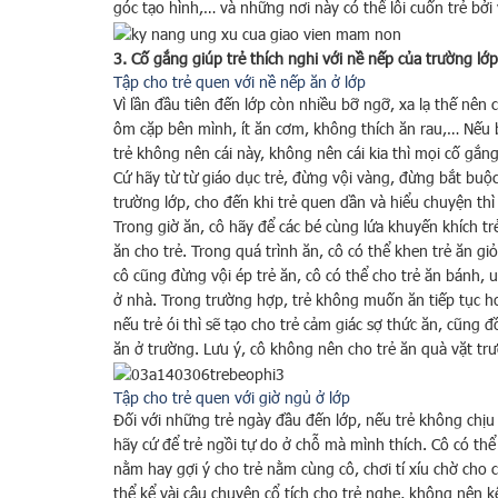
góc tạo hình,… và những nơi này có thể lôi cuốn trẻ bởi
3. Cố gắng giúp trẻ thích nghi với nề nếp của trường lớp
Tập cho trẻ quen với nề nếp ăn ở lớp
Vì lần đầu tiên đến lớp còn nhiều bỡ ngỡ, xa lạ thế nên
ôm cặp bên mình, ít ăn cơm, không thích ăn rau,… Nếu
trẻ không nên cái này, không nên cái kia thì mọi cố gắn
Cứ hãy từ từ giáo dục trẻ, đừng vội vàng, đừng bắt buộc
trường lớp, cho đến khi trẻ quen dần và hiểu chuyện thì
Trong giờ ăn, cô hãy để các bé cùng lứa khuyến khích t
ăn cho trẻ. Trong quá trình ăn, cô có thể khen trẻ ăn gi
cô cũng đừng vội ép trẻ ăn, cô có thể cho trẻ ăn bánh, 
ở nhà. Trong trường hợp, trẻ không muốn ăn tiếp tục h
nếu trẻ ói thì sẽ tạo cho trẻ cảm giác sợ thức ăn, cũng 
ăn ở trường. Lưu ý, cô không nên cho trẻ ăn quà vặt trư
Tập cho trẻ quen với giờ ngủ ở lớp
Đối với những trẻ ngày đầu đến lớp, nếu trẻ không chịu
hãy cứ để trẻ ngồi tự do ở chỗ mà mình thích. Cô có thể
nằm hay gợi ý cho trẻ nằm cùng cô, chơi tí xíu chờ cho 
thể kể vài câu chuyện cổ tích cho trẻ nghe, không nên kể