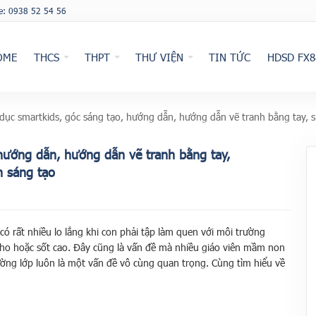
ne: 0938 52 54 56
OME
THCS
THPT
THƯ VIỆN
TIN TỨC
HDSD FX8
 dục smartkids, góc sáng tạo, hướng dẫn, hướng dẫn vẽ tranh bằng tay, s
 hướng dẫn, hướng dẫn vẽ tranh bằng tay,
h sáng tạo
ó rất nhiều lo lắng khi con phải tập làm quen với môi trường
ho hoặc sốt cao. Đây cũng là vấn đề mà nhiều giáo viên mầm non
trường lớp luôn là một vấn đề vô cùng quan trọng. Cùng tìm hiểu về