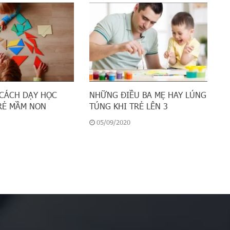
CÁCH DẠY HỌC
NHỮNG ĐIỀU BA MẸ HAY LÚNG
RẺ MẦM NON
TÚNG KHI TRẺ LÊN 3
05/09/2020