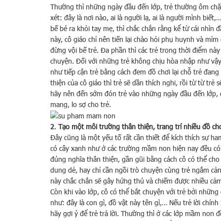
Thường thì những ngày đầu đến lớp, trẻ thường ôm chặt
xét: đây là nơi nào, ai là người lạ, ai là người mình bi
bế bé ra khỏi tay mẹ, thì chắc chắn rằng kể từ cái nhìn 
này, cô giáo chỉ nên tiến lại chào hỏi phụ huynh và mỉm 
đừng vội bế trẻ. Đa phần thì các trẻ trong thời điểm này
chuyện. Đối với những trẻ không chịu hòa nhập như vậy, 
như tiếp cận trẻ bằng cách đem đồ chơi lại chỗ trẻ đang 
thiện của cô giáo thì trẻ sẽ dần thích nghi, rồi từ từ tr
hãy nên đến sớm đón trẻ vào những ngày đầu đến lớp, đ
mang, lo sợ cho trẻ.
2
.
Tạo một môi trường thân thiện, trang trí nhiều đồ chơ
Đây cũng là một yếu tố rất cần thiết để kích thích sự h
có cây xanh như ở các trường mầm non hiện nay đều có 
đúng nghĩa thân thiện, gần gũi bằng cách cô có thể cho
dung dẻ, hay chỉ cần ngồi trò chuyện cùng trẻ ngắm cản
này chắc chắn sẽ gây hứng thú và chiếm được nhiều cảm 
Còn khi vào lớp, cô có thể bắt chuyện với trẻ bởi những
như: đây là con gì, đồ vật này tên gì,… Nếu trẻ lời chính
hãy gợi ý để trẻ trả lời. Thường thì ở các lớp mầm non 