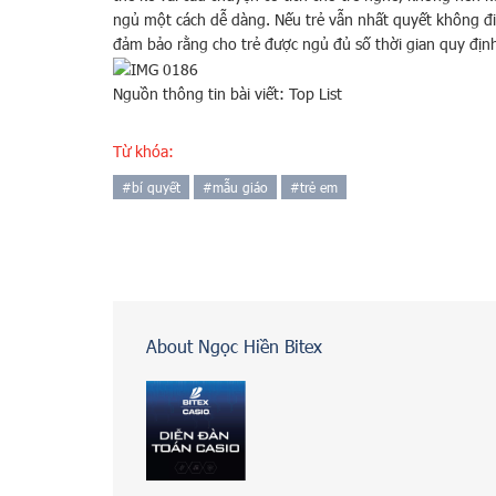
ngủ một cách dễ dàng. Nếu trẻ vẫn nhất quyết không đi 
đảm bảo rằng cho trẻ được ngủ đủ số thời gian quy địn
Nguồn thông tin bài viết: Top List
Từ khóa:
#
bí quyết
#
mẫu giáo
#
trẻ em
About Ngọc Hiền Bitex