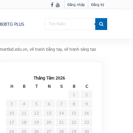
Đăng nhập
Đăng ký
80BTG PLUS
martkid.edu.vn, vẽ tranh bằng tay, vẽ tranh sáng tạo
Tháng Tám 2026
H
B
T
N
S
B
C
1
2
3
4
5
6
7
8
9
10
11
12
13
14
15
16
17
18
19
20
21
22
23
24
25
26
27
28
29
30