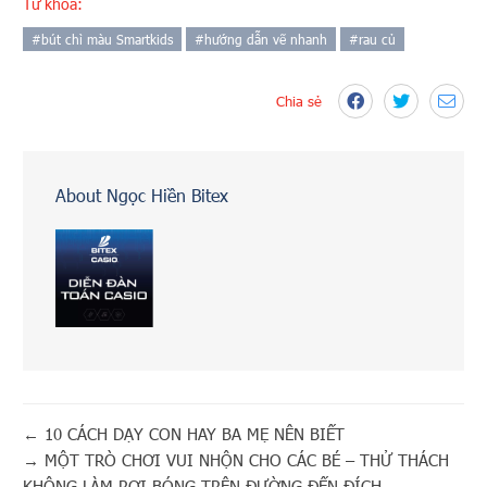
Từ khóa:
#
bút chì màu Smartkids
#
hướng dẫn vẽ nhanh
#
rau củ
Chia sẻ
About Ngọc Hiền Bitex
←
10 CÁCH DẠY CON HAY BA MẸ NÊN BIẾT
→
MỘT TRÒ CHƠI VUI NHỘN CHO CÁC BÉ – THỬ THÁCH
KHÔNG LÀM RƠI BÓNG TRÊN ĐƯỜNG ĐẾN ĐÍCH