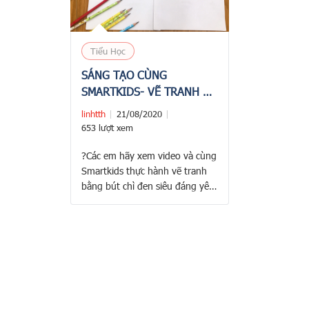
Tiểu Học
SÁNG TẠO CÙNG
SMARTKIDS- VẼ TRANH CÔ
GÁI THOÁT ẨN DƯỚI
linhtth
21/08/2020
CHIẾC MŨ LƯỠI TRAI
653 lượt xem
?Các em hãy xem video và cùng
Smartkids thực hành vẽ tranh
bằng bút chì đen siêu đáng yêu
này nhé! ?Những vật liệu cần để
vẽ chủ đề này: – Giấy A4 – Bút
chì – Màu sáp dầu – Gôm tẩy
————————————— ?
Website: bitexedu.com ?Mua
dụng cụ tại:
https://bitexshop.com/
☎Hotline: 1900 2152