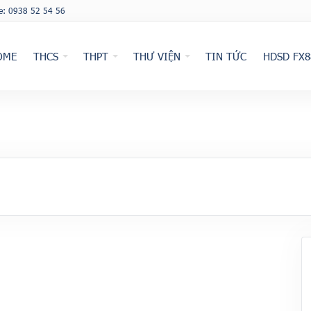
ne: 0938 52 54 56
OME
THCS
THPT
THƯ VIỆN
TIN TỨC
HDSD FX8