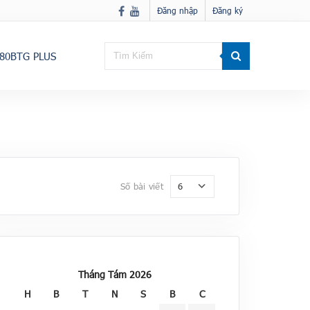
Đăng nhập
Đăng ký
80BTG PLUS
6
Số bài viết
Tháng Tám 2026
H
B
T
N
S
B
C