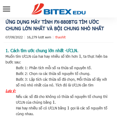
ỨNG DỤNG MÁY TÍNH FX-880BTG TÌM ƯỚC
CHUNG LỚN NHẤT VÀ BỘI CHUNG NHỎ NHẤT
07/09/2022
16,279 lượt xem
thaohlt
1. Cách tìm ước chung lớn nhất -ƯCLN.
Muốn tìm ƯCLN của hai hay nhiều số lớn hơn
, ta thực hiện ba
1
bước sau:
Bước 1: Phân tích mỗi số ra thừa số nguyên tố.
Bước 2: Chọn ra các thừa số nguyên tố chung.
Bước 3: Lập tích các thừa số đã chọn, Mỗi thừa số lấy với
số mũ nhỏ nhất của nó. Tích đó là ƯCLN cần tìm
Lưu ý:
Nếu các số đã cho không có thừa số nguyên tố chung thì
ƯCLN của chúng bằng
.
1
Hai hay nhiều số có ƯCLN bằng
gọi là các số nguyên tố
1
cùng nhau.