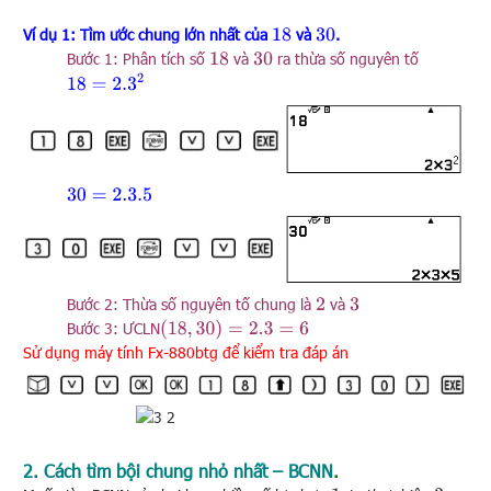
Ví dụ 1: Tìm ước chung lớn nhất của
và
.
18
30
Bước 1: Phân tích số
và
ra thừa số nguyên tố
18
30
18
=
2.3
2
30
=
2.3.5
Bước 2: Thừa số nguyên tố chung là
và
2
3
(
18
,
30
)
=
2.3
=
6
Bước 3: ƯCLN
Sử dụng máy tính Fx-880btg để kiểm tra đáp án
2. Cách tìm bội chung nhỏ nhất – BCNN
.