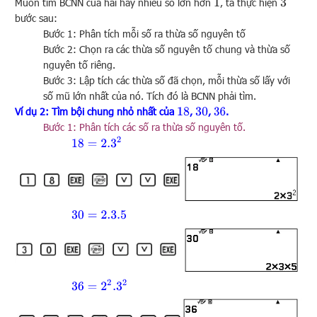
Muốn tìm BCNN của hai hay nhiều số lơn hơn
, ta thực hiện
1
3
bước sau:
Bước 1: Phân tích mỗi số ra thừa số nguyên tố
Bước 2: Chọn ra các thừa số nguyên tố chung và thừa số
nguyên tố riêng.
Bước 3: Lập tích các thừa số đã chọn, mỗi thừa số lấy với
số mũ lớn nhất của nó. Tích đó là BCNN phải tìm.
Ví dụ 2: Tìm bội chung nhỏ nhất của
,
,
.
18
30
36
Bước 1: Phân tích các số ra thừa số nguyên tố.
18
=
2.3
2
30
=
2.3.5
36
=
2
2
.3
2