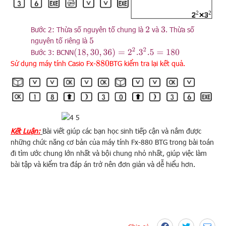
Bước 2: Thừa số nguyên tố chung là
và
. Thừa số
2
3
nguyên tố riêng là
5
(
18
,
30
,
36
)
=
2
2
.3
2
.5
=
180
Bước 3: BCNN
Sử dụng máy tính Casio Fx-
BTG kiểm tra lại kết quả.
880
Kết Luận:
Bài viết giúp các bạn học sinh tiếp cận và nắm được
những chức năng cơ bản của máy tính Fx-880 BTG trong bài toán
đi tìm ước chung lớn nhất và bội chung nhỏ nhất, giúp việc làm
bài tập và kiểm tra đáp án trở nên đơn giản và dễ hiểu hơn.