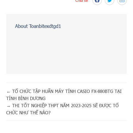
Chia sẻ
About Toanbitexdtgd1
←
TỔ CHỨC TẬP HUẤN MÁY TÍNH CASIO FX-880BTG TẠI
TỈNH BÌNH DƯƠNG
→
THI TỐT NGHIỆP THPT NĂM 2023-2025 SẼ ĐƯỢC TỔ
CHỨC NHƯ THẾ NÀO?