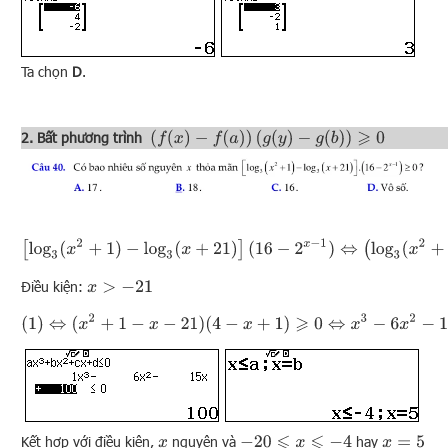
Ta chọn
D
.
(
f
(
x
)
−
f
(
a
)
)
(
g
(
y
)
−
g
(
b
)
)
⩾
0
2. Bất phương trình
[
log
3
(
x
2
+
1
)
−
log
3
(
x
+
21
)
]
(
16
−
2
x
−
1
)
⇔
(
log
3
(
x
2
+
1
)
Điều kiện:
x
>
−
21
(
1
)
⇔
(
x
2
+
1
−
x
−
21
)
(
4
−
x
+
1
)
⩾
0
⇔
x
3
−
6
x
2
−
15
x
+
100
⩽
Kết hợp với điều kiện,
nguyên và
hay
−
20
⩽
x
⩽
−
4
x
x
=
5