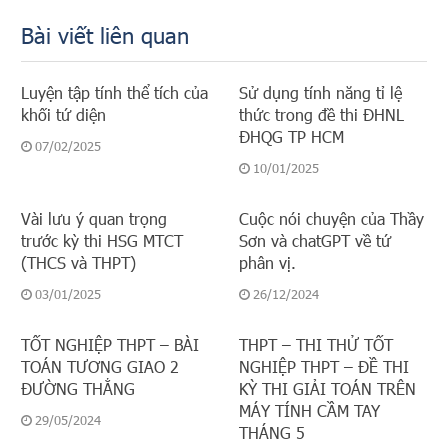
Bài viết liên quan
Luyện tập tính thể tích của
Sử dụng tính năng tỉ lệ
khối tứ diện
thức trong đề thi ĐHNL
ĐHQG TP HCM
07/02/2025
10/01/2025
Vài lưu ý quan trọng
Cuộc nói chuyện của Thầy
trước kỳ thi HSG MTCT
Sơn và chatGPT về tứ
(THCS và THPT)
phân vị.
03/01/2025
26/12/2024
TỐT NGHIỆP THPT – BÀI
THPT – THI THỬ TỐT
TOÁN TƯƠNG GIAO 2
NGHIỆP THPT – ĐỀ THI
ĐƯỜNG THẲNG
KỲ THI GIẢI TOÁN TRÊN
MÁY TÍNH CẦM TAY
29/05/2024
THÁNG 5