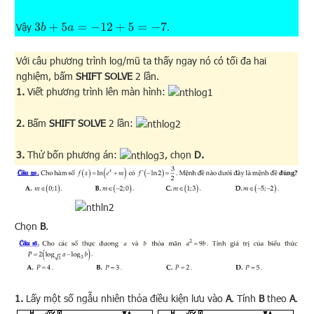
Vậy
.
3
b
+
5
a
=
−
12
+
5
=
−
7
Với câu phương trình log/mũ ta thấy ngay nó có tối đa hai
nghiệm, bấm
SHIFT SOLVE
2 lần.
1.
Viết phương trình lên màn hình:
2.
Bấm
SHIFT SOLVE
2 lần:
3.
Thử bốn phương án:
, chọn
D.
Chọn
B
.
1.
Lấy một số ngẫu nhiên thỏa điều kiện lưu vào
A
. Tính
B
theo
A
.