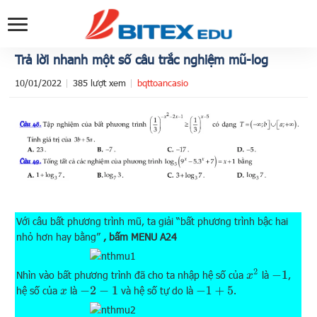
Trả lời nhanh một số câu trắc nghiệm mũ-log
10/01/2022
385 lượt xem
bqttoancasio
Với câu bất phương trình mũ, ta giải “bất phương trình bậc hai
nhỏ hơn hay bằng”
, bấm MENU A24
x
2
Nhìn vào bất phương trình đã cho ta nhập hệ số của
là
,
−
1
hệ số của
là
và hệ số tự do là
.
x
−
2
−
1
−
1
+
5