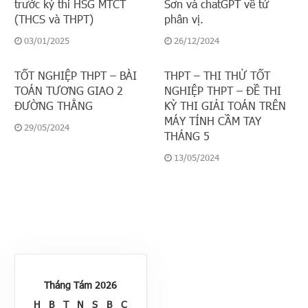
trước kỳ thi HSG MTCT
Sơn và chatGPT về tứ
(THCS và THPT)
phân vị.
03/01/2025
26/12/2024
TỐT NGHIỆP THPT – BÀI
THPT – THI THỬ TỐT
TOÁN TƯƠNG GIAO 2
NGHIỆP THPT – ĐỀ THI
ĐƯỜNG THẲNG
KỲ THI GIẢI TOÁN TRÊN
MÁY TÍNH CẦM TAY
29/05/2024
THÁNG 5
13/05/2024
Tháng Tám 2026
H
B
T
N
S
B
C