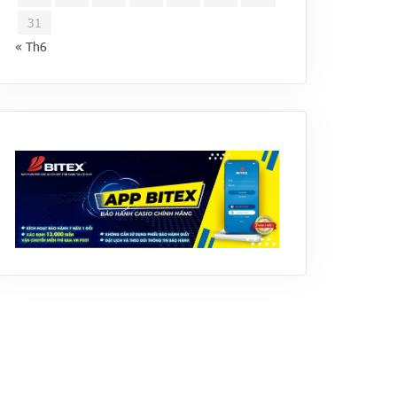
31
« Th6