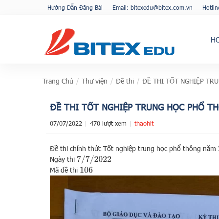
Hướng Dẫn Đăng Bài
Email: bitexedu@bitex.com.vn
Hotli
H
Trang Chủ
/
Thư viện
/
Đề thi
/
ĐỀ THI TỐT NGHIỆP TR
ĐỀ THI TỐT NGHIỆP TRUNG HỌC PHỔ T
07/07/2022
470 lượt xem
thaohlt
Đề thi chính thức Tốt nghiệp trung học phổ thông năm
7
/
7
/
2022
Ngày thi
Mã đề thi
106