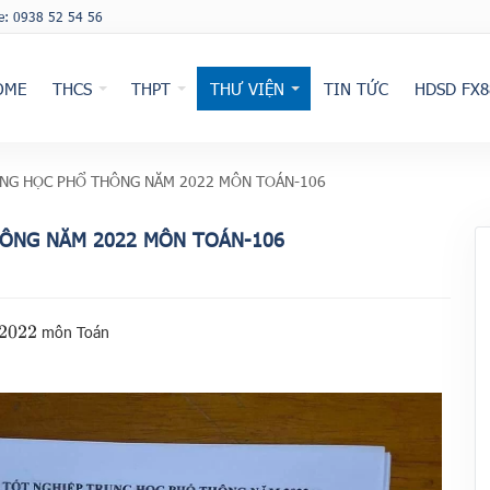
ne: 0938 52 54 56
OME
THCS
THPT
THƯ VIỆN
TIN TỨC
HDSD FX8
UNG HỌC PHỔ THÔNG NĂM 2022 MÔN TOÁN-106
HÔNG NĂM 2022 MÔN TOÁN-106
môn Toán
2022