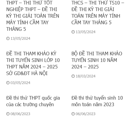
THPT – THI THỬ TỐT
THCS – THI THỬ TS10 –
NGHIỆP THPT – ĐỀ THI
ĐỀ THI KỲ THI GIẢI
KỲ THI GIẢI TOÁN TRÊN
TOÁN TRÊN MÁY TÍNH
MÁY TÍNH CẦM TAY
CẦM TAY THÁNG 5
THÁNG 5
13/05/2024
13/05/2024
ĐỀ THI THAM KHẢO KỲ
BỘ ĐỀ THI THAM KHẢO
THI TUYỂN SINH LỚP 10
TUYỂN SINH 10 NĂM
THPT NĂM 2024 – 2025
2024 – 2025
SỞ GD&ĐT HÀ NỘI
18/03/2024
03/05/2024
Đề thi thử THPT quốc gia
Đề thi thử tuyển sinh 10
của các trường chuyên
môn toán năm 2023
08/06/2023
06/06/2023