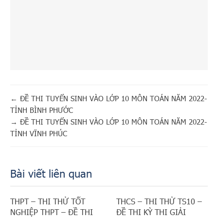
←
ĐỀ THI TUYỂN SINH VÀO LỚP 10 MÔN TOÁN NĂM 2022-
TỈNH BÌNH PHƯỚC
→
ĐỀ THI TUYỂN SINH VÀO LỚP 10 MÔN TOÁN NĂM 2022-
TỈNH VĨNH PHÚC
Bài viết liên quan
THPT – THI THỬ TỐT
THCS – THI THỬ TS10 –
NGHIỆP THPT – ĐỀ THI
ĐỀ THI KỲ THI GIẢI