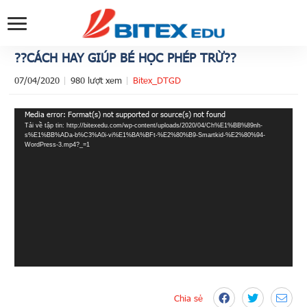
??CÁCH HAY GIÚP BÉ HỌC PHÉP TRỪ??
07/04/2020
980 lượt xem
Bitex_DTGD
Trình
Media error: Format(s) not supported or source(s) not found
Tải về tập tin: http://bitexedu.com/wp-content/uploads/2020/04/Ch%E1%BB%89nh-
chơi
s%E1%BB%ADa-b%C3%A0i-vi%E1%BA%BFt-%E2%80%B9-Smartkid-%E2%80%94-
Video
WordPress-3.mp4?_=1
Chia sẻ