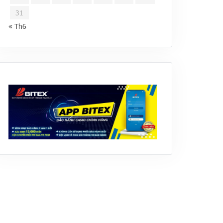
31
« Th6