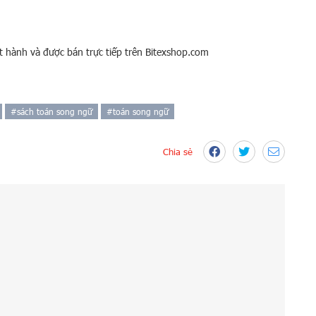
t hành và được bán trực tiếp trên Bitexshop.com
#
sách toán song ngữ
#
toán song ngữ
Chia sẻ