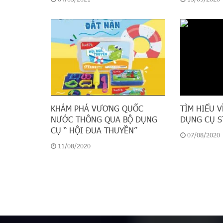
KHÁM PHÁ VƯƠNG QUỐC
TÌM HIỂU V
NƯỚC THÔNG QUA BỘ DỤNG
DỤNG CỤ S
CỤ “ HỘI ĐUA THUYỀN”
07/08/2020
11/08/2020