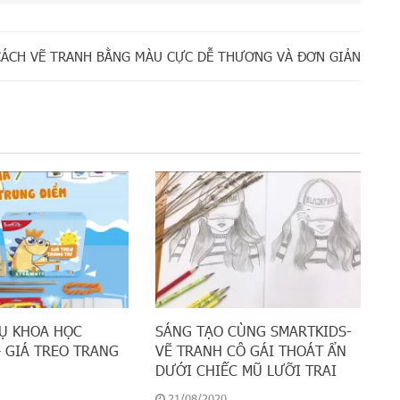
CÁCH VẼ TRANH BẰNG MÀU CỰC DỄ THƯƠNG VÀ ĐƠN GIẢN
Ụ KHOA HỌC
SÁNG TẠO CÙNG SMARTKIDS-
– GIÁ TREO TRANG
VẼ TRANH CÔ GÁI THOÁT ẨN
DƯỚI CHIẾC MŨ LƯỠI TRAI
21/08/2020