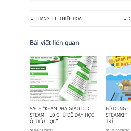
←
TRANG TRÍ THIỆP HOA
→
Bài viết liên quan
SÁCH “KHÁM PHÁ GIÁO DỤC
BỘ DUNG C
STEAM – 10 CHỦ ĐỀ DẠY HỌC
STEAMKIT 
Ở TIỂU HỌC”
TRÍ
04/03/2021
13/09/2020