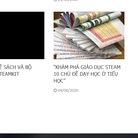
Ề SÁCH VÀ BỘ
“KHÁM PHÁ GIÁO DỤC STEAM
TEAMKIT
10 CHỦ ĐỀ DẠY HỌC Ở TIỂU
HỌC”
04/06/2020