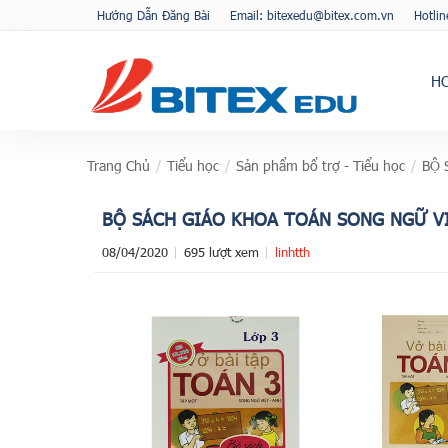
Hướng Dẫn Đăng Bài
Email: bitexedu@bitex.com.vn
Hotli
H
Trang Chủ
/
Tiểu học
/
Sản phẩm bổ trợ - Tiểu học
/
BỘ 
BỘ SÁCH GIÁO KHOA TOÁN SONG NGỮ VI
08/04/2020
695 lượt xem
linhtth