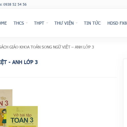
ne: 0938 52 54 56
OME
THCS
THPT
THƯ VIỆN
TIN TỨC
HDSD FX8
SÁCH GIÁO KHOA TOÁN SONG NGỮ VIỆT – ANH LỚP 3
ỆT - ANH LỚP 3