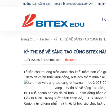
Hướng Dẫn Đăng Bài
Email: bitexedu@bitex.com.vn
Hotli
H
Trang Chủ
/
Tin tức
/
KỲ THI BÉ VẼ SÁNG TẠO CÙNG BIT
KỲ THI BÉ VẼ SÁNG TẠO CÙNG BITEX N
10/11/2025
370 lượt xem
thaotpm
Là sân chơi thường niên dành cho khối mầm non của gi
-2026 đã chính thức khởi động, hứa hẹn thêm mùa giải b
Vòng 1 kỳ thi Bé Vẽ Sáng Tạo cùn
BITEX là doanh nghiệp đã có hơn 30 năm đồng hành cùn
Hồ Chí Minh. Trong suốt hành trình đó, BITEX không c
Casio, văn phòng phẩm và thiết bị học tập chất lượn