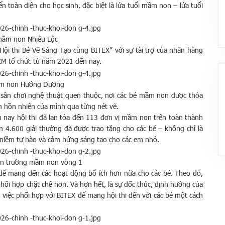
n toàn diện cho học sinh, đặc biệt là lứa tuổi mầm non – lứa tuổi
mầm non Nhiêu Lộc
“Hội thi Bé Vẽ Sáng Tạo cùng BITEX” với sự tài trợ của nhãn hàng
CM tổ chức từ năm 2021 đến nay.
m non Hướng Dương
t sân chơi nghệ thuật quen thuộc, nơi các bé mầm non được thỏa
âm hồn nhiên của mình qua từng nét vẽ.
n nay hội thi đã lan tỏa đến 113 đơn vị mầm non trên toàn thành
ơn 4.600 giải thưởng đã được trao tặng cho các bé – không chỉ là
ệ niềm tự hào và cảm hứng sáng tạo cho các em nhỏ.
bạn trường mầm non vòng 1
i để mang đến các hoạt động bổ ích hơn nữa cho các bé. Theo đó,
ối hợp chặt chẽ hơn. Và hơn hết, là sự đốc thúc, định hướng của
 việc phối hợp với BITEX để mang hội thi đến với các bé một cách