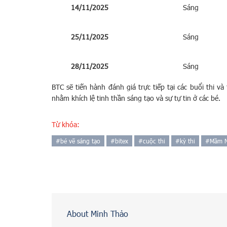
14/11/2025
Sáng
25/11/2025
Sáng
28/11/2025
Sáng
BTC sẽ tiến hành đánh giá trực tiếp tại các buổi thi 
nhằm khích lệ tinh thần sáng tạo và sự tự tin ở các bé.
Từ khóa:
#
bé vẽ sáng tạo
#
bitex
#
cuộc thi
#
kỳ thi
#
Mầm 
About Minh Thảo