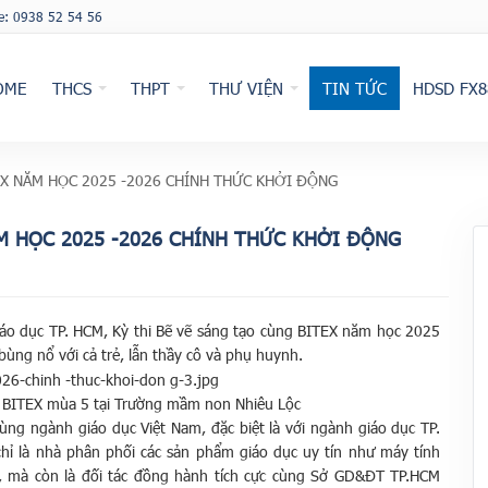
ne: 0938 52 54 56
OME
THCS
THPT
THƯ VIỆN
TIN TỨC
HDSD FX8
EX NĂM HỌC 2025 -2026 CHÍNH THỨC KHỞI ĐỘNG
ĂM HỌC 2025 -2026 CHÍNH THỨC KHỞI ĐỘNG
áo dục TP. HCM, Kỳ thi Bẽ vẽ sáng tạo cùng BITEX năm học 2025
ùng nổ với cả trẻ, lẫn thầy cô và phụ huynh.
g BITEX mùa 5 tại Trường mầm non Nhiêu Lộc
g ngành giáo dục Việt Nam, đặc biệt là với ngành giáo dục TP.
hỉ là nhà phân phối các sản phẩm giáo dục uy tín như máy tính
g, mà còn là đối tác đồng hành tích cực cùng Sở GD&ĐT TP.HCM