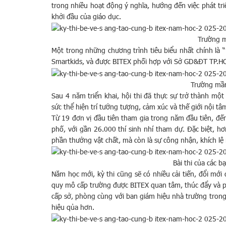
trong nhiều hoạt động ý nghĩa, hướng đến việc phát triể
khởi đầu của giáo dục.
Trường 
Một trong những chương trình tiêu biểu nhất chính là 
Smartkids, và được BITEX phối hợp với Sở GD&ĐT TP.H
Trường mầ
Sau 4 năm triển khai, hội thi đã thực sự trở thành mộ
sức thể hiện trí tưởng tượng, cảm xúc và thế giới nội t
Từ 19 đơn vị đầu tiên tham gia trong năm đầu tiên, đế
phố, với gần 26.000 thí sinh nhí tham dự. Đặc biệt, h
phần thưởng vật chất, mà còn là sự công nhận, khích l
Bài thi của các 
Năm học mới, kỳ thi cũng sẽ có nhiều cải tiến, đổi mớ
quy mô cấp trường được BITEX quan tâm, thúc đẩy và ph
cấp sở, phòng cùng với ban giám hiệu nhà trường trong
hiệu qủa hơn.