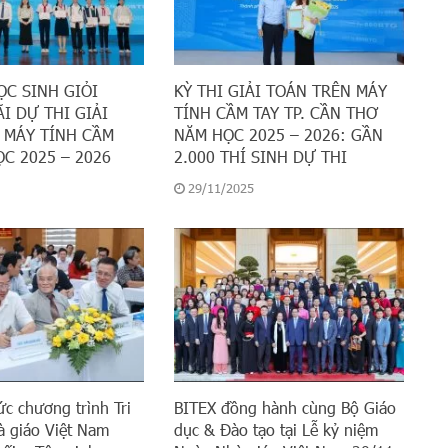
ỌC SINH GIỎI
KỲ THI GIẢI TOÁN TRÊN MÁY
I DỰ THI GIẢI
TÍNH CẦM TAY TP. CẦN THƠ
 MÁY TÍNH CẦM
NĂM HỌC 2025 – 2026: GẦN
C 2025 – 2026
2.000 THÍ SINH DỰ THI
29/11/2025
ức chương trình Tri
BITEX đồng hành cùng Bộ Giáo
 giáo Việt Nam
dục & Đào tạo tại Lễ kỷ niệm