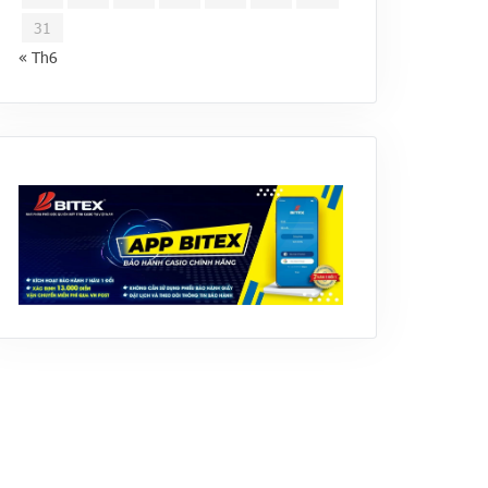
31
« Th6