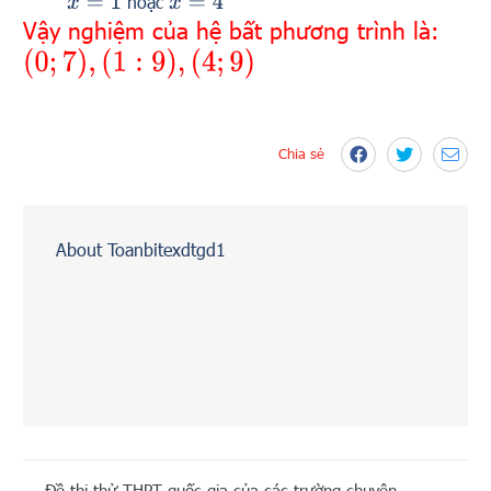
hoặc
x
=
4
x
=
1
Vậy nghiệm của hệ bất phương trình là:
(
0
;
7
)
,
(
1
:
9
)
,
(
4
;
9
)
Chia sẻ
About Toanbitexdtgd1
←
Đề thi thử THPT quốc gia của các trường chuyên