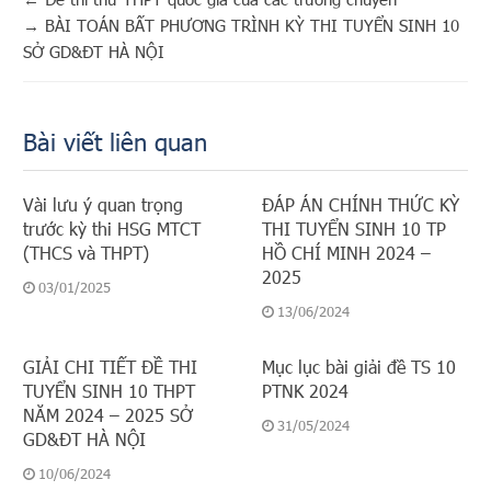
→
BÀI TOÁN BẤT PHƯƠNG TRÌNH KỲ THI TUYỂN SINH 10
SỞ GD&ĐT HÀ NỘI
Bài viết liên quan
Vài lưu ý quan trọng
ĐÁP ÁN CHÍNH THỨC KỲ
trước kỳ thi HSG MTCT
THI TUYỂN SINH 10 TP
(THCS và THPT)
HỒ CHÍ MINH 2024 –
2025
03/01/2025
13/06/2024
GIẢI CHI TIẾT ĐỀ THI
Mục lục bài giải đề TS 10
TUYỂN SINH 10 THPT
PTNK 2024
NĂM 2024 – 2025 SỞ
31/05/2024
GD&ĐT HÀ NỘI
10/06/2024