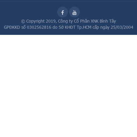
© Copyright 2019,
Công ty Cổ Phần XNK Bình Tây
GPĐKKD số 0302562816 do Sở KHĐT Tp.HCM cấp ngày 25/03/2004