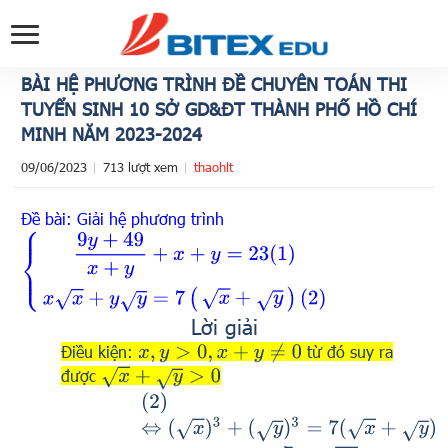
BÀI HỆ PHƯƠNG TRÌNH ĐỀ CHUYÊN TOÁN THI
TUYỂN SINH 10 SỞ GD&ĐT THÀNH PHỐ HỒ CHÍ
MINH NĂM 2023-2024
09/06/2023
713 lượt xem
thaohlt
Đề bài: Giải hệ phương trình
{
9
y
+
49
x
+
y
+
x
+
y
=
23
(
1
)
x
x
+
y
y
=
7
(
x
+
y
)
(
2
)
Lời giải
Điều kiện:
từ đó suy ra
x
,
y
>
0
,
x
+
y
≠
0
x
+
y
>
0
được
(
2
)
⇔
(
x
)
3
+
(
y
)
3
=
7
(
x
+
y
)