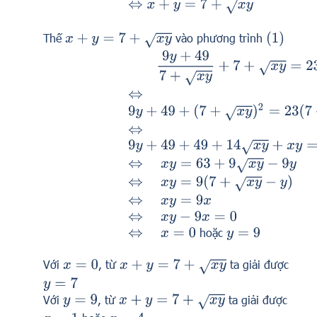
⇔
x
+
y
=
7
+
x
y
(
1
)
Thế
vào phương trình
x
+
y
=
7
+
x
y
9
y
+
49
7
+
x
y
+
7
+
x
y
=
23
⇔
9
y
+
49
+
(
7
+
x
y
)
2
=
23
(
7
+
x
y
)
⇔
9
y
+
49
+
49
+
14
x
y
+
x
y
=
161
+
23
x
y
x
y
=
63
+
9
x
y
−
9
y
⇔
x
y
=
9
(
7
+
x
y
−
y
)
⇔
⇔
x
y
=
9
x
⇔
x
y
−
9
x
=
0
hoặc
⇔
x
=
0
y
=
9
Với
, từ
ta giải được
x
+
y
=
7
+
x
y
x
=
0
y
=
7
Với
, từ
ta giải được
x
+
y
=
7
+
x
y
y
=
9