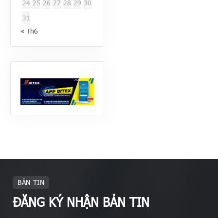
24
25
26
27
28
29
30
31
« Th6
BẢN TIN
ĐĂNG KÝ NHẬN BẢN TIN