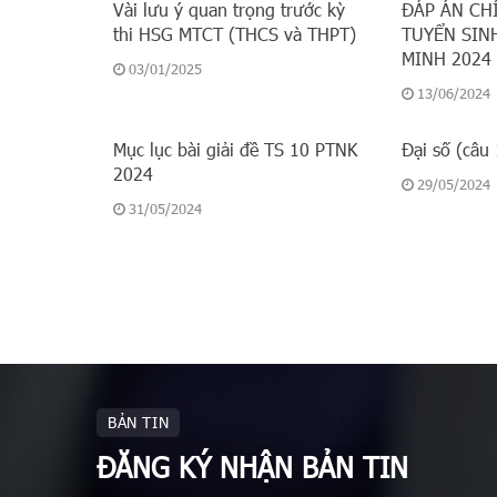
Vài lưu ý quan trọng trước kỳ
ĐÁP ÁN CH
thi HSG MTCT (THCS và THPT)
TUYỂN SINH
MINH 2024 
03/01/2025
13/06/2024
Mục lục bài giải đề TS 10 PTNK
Đại số (câu
2024
29/05/2024
31/05/2024
BẢN TIN
ĐĂNG KÝ NHẬN BẢN TIN