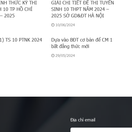
ÍNH THỨC KỲ THI
GIẢI CHI TIẾT ĐỀ THI TUYỂN
 10 TP HỒ CHÍ
SINH 10 THPT NĂM 2024 –
– 2025
2025 SỞ GD&ĐT HÀ NỘI
10/06/2024
 1) TS 10 PTNK 2024
Dựa vào BĐT cơ bản để CM 1
bất đẳng thức mới
29/05/2024
Địa chỉ email