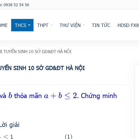
ne: 0938 52 54 56
OME
THCS
THPT
THƯ VIỆN
TIN TỨC
HDSD FX8
I TUYỂN SINH 10 SỞ GD&ĐT HÀ NỘI
UYỂN SINH 10 SỞ GD&ĐT HÀ NỘI
và
thỏa mãn
. Chứng minh
b
a
+
b
≤
2
Lời giải
(
1
)