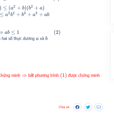
(
b
2
+
a
)
3
+
a
3
+
a
b
(
2
)
o hai số thực dương
và
b
a
(
1
)
chứng minh
bất phương trình
được chứng minh
⇒
Chia sẻ