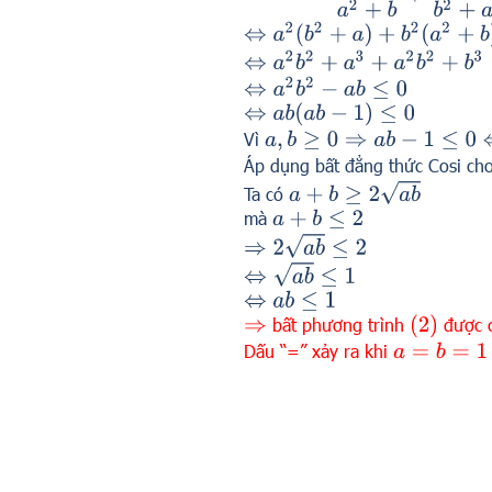
⇔
a
2
(
b
2
+
a
)
+
b
2
(
a
2
+
b
)
≤
(
a
2
+
b
)
⇔
a
2
b
2
+
a
3
+
a
2
b
2
+
b
3
≤
a
2
b
2
+
b
⇔
a
2
b
2
−
a
b
≤
0
⇔
a
b
(
a
b
−
1
)
≤
0
Vì
a
,
b
≥
0
⇒
a
b
−
1
≤
0
⇔
a
b
≤
1
Áp dụng bất đẳng thức Cosi ch
a
+
b
≥
2
a
b
Ta có
mà
a
+
b
≤
2
⇒
2
a
b
≤
2
⇔
a
b
≤
1
⇔
a
b
≤
1
(
2
)
bất phương trình
được 
⇒
Dấu “=” xảy ra khi
a
=
b
=
1