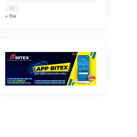
31
« Th6