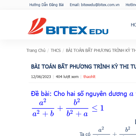
Hướng Dẫn Đăng Bài
Email: bitexedu@bitex.com.vn
Hotli
H
Trang Chủ
/
THCS
/
BÀI TOÁN BẤT PHƯƠNG TRÌNH KỲ TH
BÀI TOÁN BẤT PHƯƠNG TRÌNH KỲ THI T
12/06/2023
404 lượt xem
thaohlt
Đề bài: Cho hai số nguyên dương
a
a
2
a
2
+
b
+
b
2
b
2
+
a
≤
1
a
2
a
2
+
b
+
b
2
b
2
+
a
≤
1
Ta có