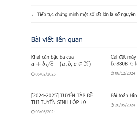
←
Tiếp tục chứng minh một số rất lớn là số nguyên 
Bài viết liên quan
Khai căn bậc ba của
Cài đặt máy 
a
+
b
c
(
a
,
b
,
c
∈
N
)
fx-880BTG 
08/12/2024
05/02/2025
[2024-2025] TUYỂN TẬP ĐỀ
Bài toán Hì
THI TUYỂN SINH LỚP 10
28/05/2024
03/06/2024