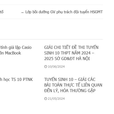
tố
→
Lớp bồi dưỡng GV phụ trách đội tuyển HSGMT
tính giả lập Casio
GIẢI CHI TIẾT ĐỀ THI TUYỂN
lên MacBook
SINH 10 THPT NĂM 2024 –
2025 SỞ GD&ĐT HÀ NỘI
10/06/2024
nh học TS 10 PTNK
TUYỂN SINH 10 – GIẢI CÁC
BÀI TOÁN THỰC TẾ LIÊN QUAN
ĐẾN LÝ, HÓA THƯỜNG GẶP
21/05/2024