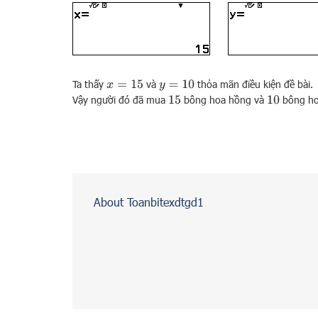
Ta thấy
và
thỏa mãn điều kiện đề bài.
x
=
15
y
=
10
Vậy người đó đã mua
bông hoa hồng và
bông ho
15
10
About Toanbitexdtgd1