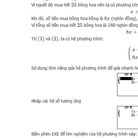
Vì người đó mua hết
bông hoa nên ta có phương trì
25
x
+
y
Khi đó, số tiền mua bông hoa hồng là
(nghìn đồng),
8
x
Vì tổng số tiền mua hết
bông hoa là
nghìn đồng
25
180
8
x
+
6
(
1
)
(
2
)
Từ
và
, ta có hệ phương trình:
{
x
+
y
Sử dụng tính năng giải hệ phương trình để giải nhanh h
Nhập các hệ số tương ứng
Bấm phím EXE để tìm nghiệm của hệ phương trình này: