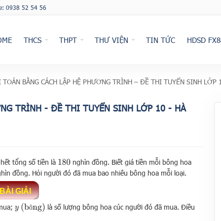
ne: 0938 52 54 56
OME
THCS
THPT
THƯ VIỆN
TIN TỨC
HDSD FX8
ÀI TOÁN BẰNG CÁCH LẬP HỆ PHƯƠNG TRÌNH – ĐỀ THI TUYỂN SINH LỚP 1
NG TRÌNH - ĐỀ THI TUYỂN SINH LỚP 10 - HÀ
ết tổng số tiền là
nghìn đồng. Biết giá tiền mỗi bông hoa
180
hìn đồng. Hỏi người đó đã mua bao nhiêu bông hoa mỗi loại.
(
bông
)
 mua;
là số lượng bông hoa cúc người đó đã mua. Điều
y
ô