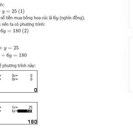
nh:
(
1
)
=
25
 số tiền mua bông hoa cúc là
(nghìn đồng).
6
y
 nên ta có phương trình:
(
2
)
y
=
180
=
25
8
x
+
6
y
=
180
ệ phương trình này: