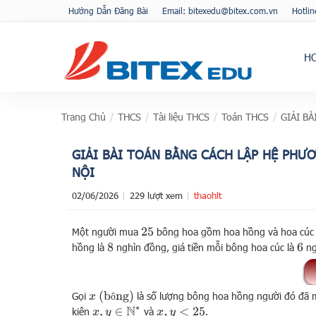
Hướng Dẫn Đăng Bài
Email: bitexedu@bitex.com.vn
Hotli
H
Trang Chủ
/
THCS
/
Tài liệu THCS
/
Toán THCS
/
GIẢI B
GIẢI BÀI TOÁN BẰNG CÁCH LẬP HỆ PHƯƠ
NỘI
02/06/2026
229 lượt xem
thaohlt
Một người mua
bông hoa gồm hoa hồng và hoa cúc h
25
hồng là
nghìn đồng, giá tiền mỗi bông hoa cúc là
ng
8
6
(
bông
)
Gọi
là số lượng bông hoa hồng người đó đã
x
ô
x
,
y
∈
N
∗
kiện
và
.
x
,
y
<
25