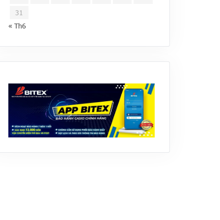
31
« Th6