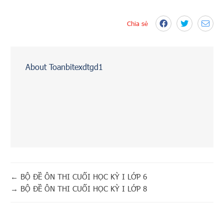
Chia sẻ
About Toanbitexdtgd1
←
BỘ ĐỀ ÔN THI CUỐI HỌC KỲ I LỚP 6
→
BỘ ĐỀ ÔN THI CUỐI HỌC KỲ I LỚP 8