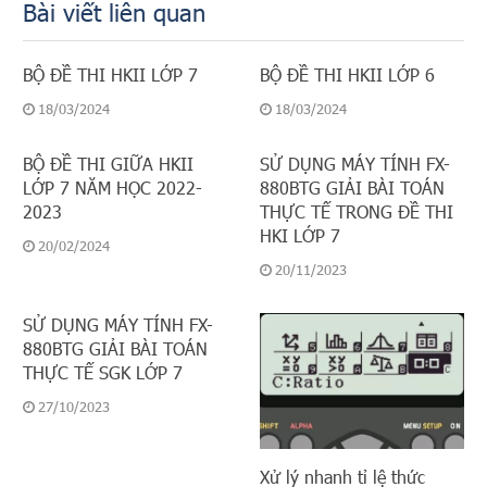
Bài viết liên quan
BỘ ĐỀ THI HKII LỚP 7
BỘ ĐỀ THI HKII LỚP 6
18/03/2024
18/03/2024
BỘ ĐỀ THI GIỮA HKII
SỬ DỤNG MÁY TÍNH FX-
LỚP 7 NĂM HỌC 2022-
880BTG GIẢI BÀI TOÁN
2023
THỰC TẾ TRONG ĐỀ THI
HKI LỚP 7
20/02/2024
20/11/2023
SỬ DỤNG MÁY TÍNH FX-
880BTG GIẢI BÀI TOÁN
THỰC TẾ SGK LỚP 7
27/10/2023
Xử lý nhanh tỉ lệ thức