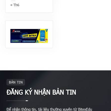
« Th6
BẢN TIN
ĐĂNG KÝ NHẬN BẢN TIN
Để nhận thông tin, tài liệu thường xuyên từ BitexEdu