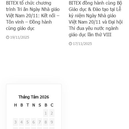
BITEX tổ chức chương
BITEX đồng hành cùng Bộ
trình Tri ân Ngày Nhà giáo
Giáo dục & Đào tạo tại Lễ
Việt Nam 20/11: Kết nối –
kỷ niệm Ngày Nhà giáo
Tôn vinh – Đồng hành
Việt Nam 20/11 và Đại hội
cùng giáo dục
Thi đua yêu nước ngành
giáo dục lần thứ VIII
19/11/2025
17/11/2025
Tháng Tám 2026
H
B
T
N
S
B
C
1
2
3
4
5
6
7
8
9