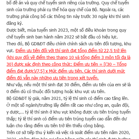
bố đề án và quy chế tuyển sinh riêng của trường. Quy chế tuyển
sinh của trường phải cụ thể hóa quy chế của Bộ. Ngoài ra, các
trường phải công bố các thông tin này trước 30 ngày khi thí sinh
đăng ký.
Được biết, mùa tuyển sinh 2023, một số điều khoản trong quy
chế tuyển sinh ban hành năm 2022 sẽ bắt đầu có hiệu lực.
Theo đó, Bộ GD&ĐT điều chỉnh chính sách ưu tiên đối tượng, khu
vực.
Điểm ưu tiên đối với thí sinh đạt tổng điểm từ 22,5 trở lên
(khi quy đổi về điểm theo thang 10 và tổng điểm 3 môn tối đa là
30) được xác định theo công thức: Điểm ưu tiên = [(30 – Tổng
điểm đạt được)/7,5] x Mức điểm ưu tiên. Các thí sinh dưới mức
điểm đó vẫn này những ưu tiên trong xét tuyển.
Như vậy, nếu một thí sinh đạt 30 điểm, điểm ưu tiên của em sẽ là
0 điểm dù có thuộc đối tượng hoặc khu vực ưu tiên.
Bộ GD&ĐT lý giải, năm 2021, tỷ lệ thí sinh có điểm cao tăng lên.
Ở một số ngành/trường lấy điểm rất cao như công an, quân đội,
y dược,… tỷ lệ thí sinh ở khu vực không được ưu tiên trúng tuyển
thấp; tỷ lệ thí sinh có điểm ưu tiên trúng tuyển cao dẫn đến dư
luận cho rằng điểm ưu tiên trở lên thiếu công bằng.
Trên cơ sở tiếp thu ý kiến và việc rà soát điểm ưu tiên năm 2020,