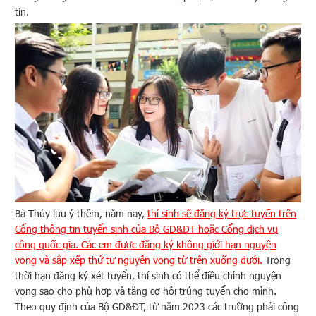
tin.
Bà Thủy lưu ý thêm, năm nay,
thí sinh sẽ đăng ký trực tuyến trên
Cổng thông tin tuyển sinh của Bộ GD&ĐT hoặc Cổng dịch vụ
công quốc gia. Các em được đăng ký không giới hạn nguyện
vọng và sắp xếp thứ tự nguyện vọng từ trên xuống dưới.
Trong
thời hạn đăng ký xét tuyển, thí sinh có thể điều chỉnh nguyện
vọng sao cho phù hợp và tăng cơ hội trúng tuyển cho mình.
Theo quy định của Bộ GD&ĐT, từ năm 2023 các trường phải công