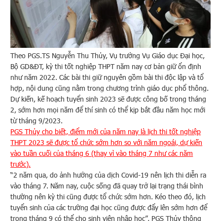
Theo PGS.TS Nguyễn Thu Thủy, Vụ trưởng Vụ Giáo dục Đại học,
Bộ GD&ĐT, kỳ thi tốt nghiệp THPT năm nay cơ bản giữ ổn định
như năm 2022. Các bài thi giữ nguyên gồm bài thi độc lập và tổ
hợp, nội dung cũng nằm trong chương trình giáo dục phổ thông.
Dự kiến, kế hoạch tuyển sinh 2023 sẽ được công bố trong tháng
2, sớm hơn mọi năm để thí sinh có thể kịp bắt đầu năm học mới
từ tháng 9/2023.
PGS Thủy cho biết, điểm mới của năm nay là lịch thi tốt nghiệp
THPT 2023 sẽ được tổ chức sớm hơn so với năm ngoái, dự kiến
vào tuần cuối của tháng 6 (thay vì vào tháng 7 như các năm
trước).
“2 năm qua, do ảnh hưởng của dịch Covid-19 nên lịch thi diễn ra
vào tháng 7. Năm nay, cuộc sống đã quay trở lại trạng thái bình
thường nên kỳ thi cũng được tổ chức sớm hơn. Kéo theo đó, lịch
tuyển sinh của các trường đại học cũng được đẩy lên sớm hơn để
trong tháng 9 có thể cho sinh viên nhập học”, PGS Thủy thông