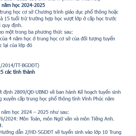
10 năm học 2024-2025
 trung học cơ sở Chương trình giáo dục phổ thông hoặc
à 15 tuổi trừ trường hợp học vượt lớp ở cấp học trước
i quy định.
heo một trong ba phương thức sau:
p của 4 năm học ở trung học cơ sở của đối tượng tuyển
c lại của lớp đó
11/2014/TT-BGDĐT)
5 các tỉnh thành
t định 2809/QĐ-UBND về ban hành Kế hoạch tuyển sinh
g xuyên cấp trung học phổ thông tỉnh Vĩnh Phúc năm
10 năm học 2024 – 2025 như sau:
02/6/2024: Môn Toán, môn Ngữ văn và môn Tiếng Anh.
4.
Hướng dẫn 2/HD-SGDĐT về tuyển sinh vào lớp 10 Trung