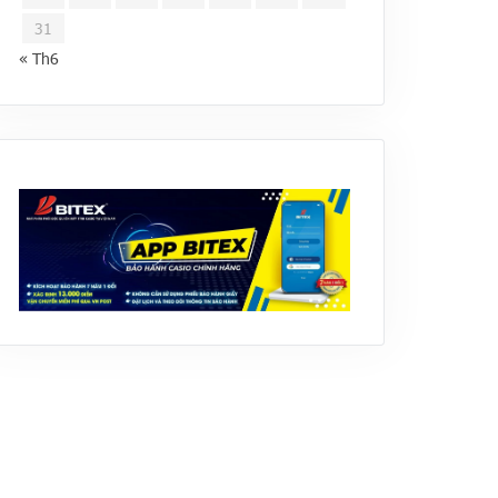
31
« Th6