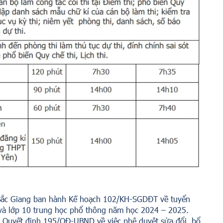
 Bắc Giang ban hành Kế hoạch 102/KH-SGDĐT về tuyển
ú và lớp 10 trung học phổ thông năm học 2024 – 2025.
 Quyết định 195/QĐ-UBND về việc phê duyệt sửa đổi, bổ