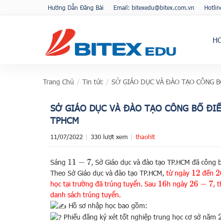
Hướng Dẫn Đăng Bài
Email: bitexedu@bitex.com.vn
Hotli
H
Trang Chủ
/
Tin tức
/
SỞ GIÁO DỤC VÀ ĐÀO TẠO CÔNG B
SỞ GIÁO DỤC VÀ ĐÀO TẠO CÔNG BỐ ĐIỂ
TPHCM
11/07/2022
330 lượt xem
thaohlt
Sáng
, Sở Giáo dục và đào tạo TP.HCM đã công
11
−
7
Theo Sở Giáo dục và đào tạo TP.HCM,
từ ngày
đến
2
12
học tại trường đã trúng tuyển. Sau
h ngày
, 
26
−
7
16
danh sách trúng tuyển.
Hồ sơ nhập học bao gồm:
Phiếu đăng ký xét tốt nghiệp trung học cơ sở năm