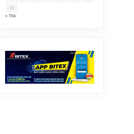
31
« Th6