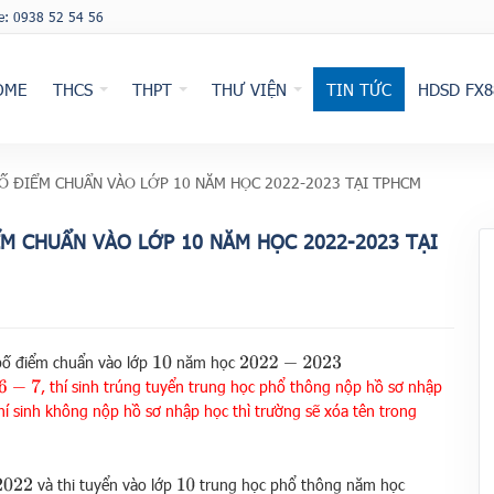
ne: 0938 52 54 56
OME
THCS
THPT
THƯ VIỆN
TIN TỨC
HDSD FX8
Ố ĐIỂM CHUẨN VÀO LỚP 10 NĂM HỌC 2022-2023 TẠI TPHCM
M CHUẨN VÀO LỚP 10 NĂM HỌC 2022-2023 TẠI
 bố điểm chuẩn vào lớp
năm học
10
2022
−
2023
, thí sinh trúng tuyển trung học phổ thông nộp hồ sơ nhập
6
−
7
thí sinh không nộp hồ sơ nhập học thì trường sẽ xóa tên trong
và thi tuyển vào lớp
trung học phổ thông năm học
2022
10