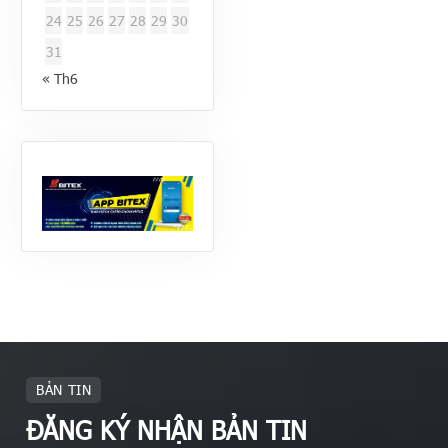
24
25
26
27
28
29
30
31
« Th6
BẢN TIN
ĐĂNG KÝ NHẬN BẢN TIN