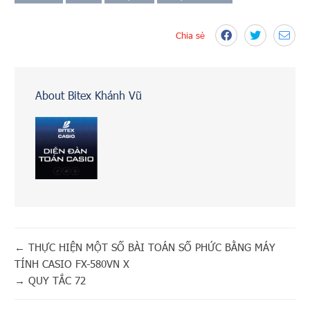
Chia sẻ
About Bitex Khánh Vũ
←
THỰC HIỆN MỘT SỐ BÀI TOÁN SỐ PHỨC BẰNG MÁY
TÍNH CASIO FX-580VN X
→
QUY TẮC 72