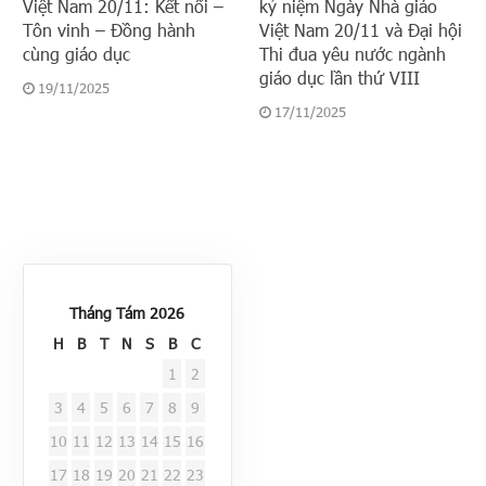
Việt Nam 20/11: Kết nối –
kỷ niệm Ngày Nhà giáo
Tôn vinh – Đồng hành
Việt Nam 20/11 và Đại hội
cùng giáo dục
Thi đua yêu nước ngành
giáo dục lần thứ VIII
19/11/2025
17/11/2025
Tháng Tám 2026
H
B
T
N
S
B
C
1
2
3
4
5
6
7
8
9
10
11
12
13
14
15
16
17
18
19
20
21
22
23