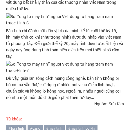
vật dụng bất khả ly thân của các thương nhân Việt Nam trong
nhiều thế kỷ.
Bàn tính chỉ đánh mất dần vị trí của mình kể từ cuối thế kỷ 19,
khi máy tính cơ khí (như trong hình) được du nhập vào Việt Nam
từ phương Tây. Đến giữa thế kỷ 20, máy tính điện tử xuất hiện và
ngày nay ứng dụng tính toán hiện diện trên mọi thiết bị số cầm
tay.
Dù vậy, giữa làn sóng cách mạng công nghệ, bàn tính không bị
bỏ xó mà vẫn được sử dụng ở nhiều nơi vì ưu điểm linh hoạt,
chuẩn xác và không lo hỏng hóc. Ngoài ra, nhiều người cũng coi
nó như một món đồ chơi giúp phát triển tư duy…
Nguồn: Sưu tầm
Từ khóa:
#
bàn tính
#
casio
#
máy tính
#
máy tính cơ khí