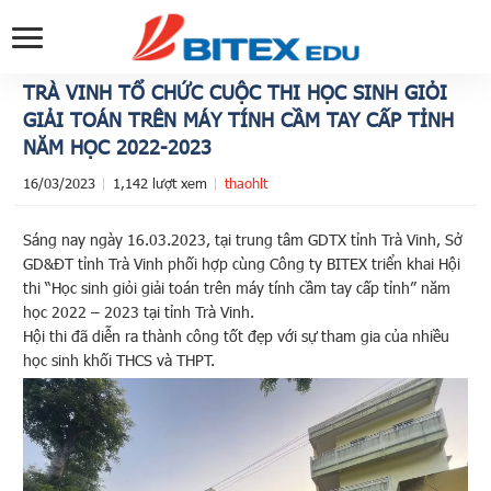
TRÀ VINH TỔ CHỨC CUỘC THI HỌC SINH GIỎI
GIẢI TOÁN TRÊN MÁY TÍNH CẦM TAY CẤP TỈNH
NĂM HỌC 2022-2023
16/03/2023
1,142 lượt xem
thaohlt
Sáng nay ngày 16.03.2023, tại trung tâm
GDTX
tỉnh Trà Vinh, Sở
GD&ĐT tỉnh Trà Vinh phối hợp cùng Công ty BITEX triển khai Hội
thi “Học sinh giỏi giải toán trên máy tính cầm tay cấp tỉnh” năm
học 2022 – 2023 tại tỉnh Trà Vinh.
Hội thi đã diễn ra thành công tốt đẹp với sự tham gia của nhiều
học sinh khối THCS và THPT.