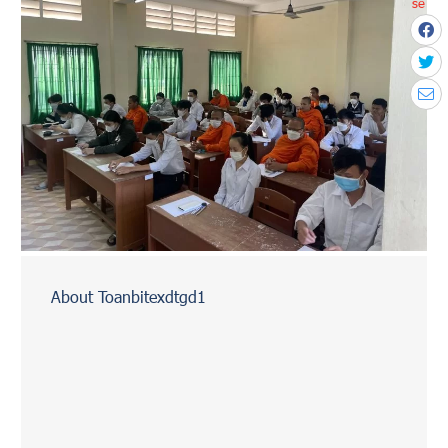
sẻ
About Toanbitexdtgd1