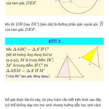
của tam giác
.
D
E
F
D
^
Khi đó
(hay
) (kéo dài) là đường phân giác ngoài góc
D
B
D
C
của tam giác
.
D
E
F
KTTT 3
Δ
A
B
C
∽
Δ
A
′
B
′
C
′
Nếu
(liệt kê tương ứng đúng thứ tự
(g-g-g)),
là trung điểm
,
M
B
C
M
′
B
′
C
′
là trung điểm
thì
Δ
A
B
M
∽
Δ
A
′
B
′
M
′
(“chia đôi” tam giác đồng dạng.)
Để giải được bài thi này, GV phụ trách cần biết kiến thức sau đây
(có thể không dạy cho học sinh nhưng hướng dẫn học sinh cách