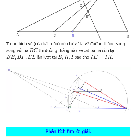
Trong hình vẽ (của bài toán) nếu từ
ta vẽ đường thẳng song
E
song với tia
thì đường thẳng này sẽ cắt ba tia còn lại
B
C
lần lượt tại
sao cho
.
B
E
,
B
F
,
B
L
E
,
R
,
I
I
E
=
I
R
Phân tích tìm lời giải.