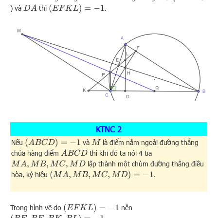
(
E
F
K
L
)
=
−
1
) và
thì
.
D
A
KTNC 2
(
A
B
C
D
)
=
−
1
Nếu
và
là điểm nằm ngoài đường thẳng
M
chứa hàng điểm
thì khi đó ta nói 4 tia
A
B
C
D
lập thành một chùm đường thẳng điều
M
A
,
M
B
,
M
C
,
M
D
(
M
A
,
M
B
,
M
C
,
M
D
)
=
−
1
hòa, ký hiệu
.
(
E
F
K
L
)
=
−
1
Trong hình vẽ do
nên