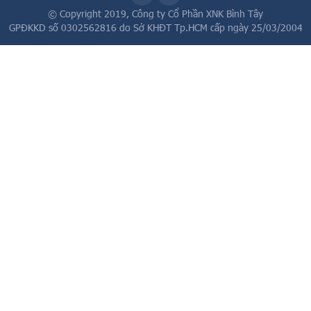
© Copyright 2019,
Công ty Cổ Phần XNK Bình Tây
GPĐKKD số 0302562816 do Sở KHĐT Tp.HCM cấp ngày 25/03/2004