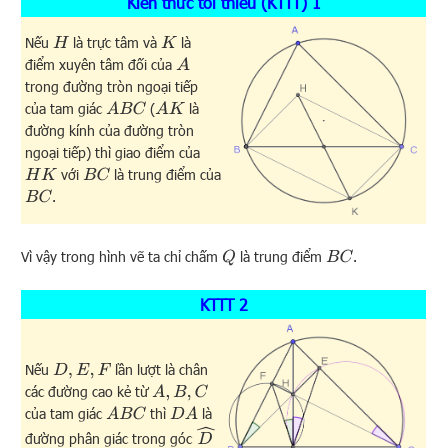
Kiến thức tối thiểu (KTTT) 1
Nếu
là trực tâm và
là
H
K
điểm xuyên tâm đối của
A
trong đường tròn ngoại tiếp
của tam giác
(
là
A
B
C
A
K
đường kính của đường tròn
ngoại tiếp) thì giao điểm của
với
là trung điểm của
H
K
B
C
.
B
C
Vì vậy trong hình vẽ ta chỉ chấm
là trung điểm
.
Q
B
C
KTTT 2
Nếu
lần lượt là chân
D
,
E
,
F
các đường cao kẻ từ
A
,
B
,
C
của tam giác
thì
là
A
B
C
D
A
D
^
đường phân giác trong góc