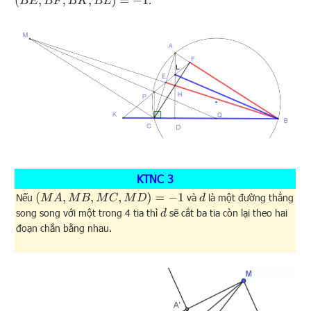
(
B
E
,
B
F
,
B
K
,
B
L
)
=
−
1
.
KTNC 3
(
M
A
,
M
B
,
M
C
,
M
D
)
=
−
1
Nếu
và
là một đường thẳng
d
song song với một trong 4 tia thì
sẽ cắt ba tia còn lại theo hai
d
đoạn chắn bằng nhau.