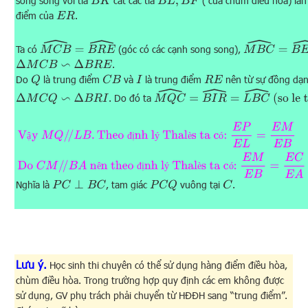
song song với tia
cắt các tia
( của chùm điều hòa) lần 
B
K
B
L
,
B
F
điểm của
.
E
R
M
C
B
^
=
B
R
E
^
M
B
C
^
=
B
E
R
^
Ta có
(góc có các cạnh song song),
.
Δ
M
C
B
∽
Δ
B
R
E
Do
là trung điểm
và
là trung điểm
nên từ sự đồng dạ
Q
C
B
I
R
E
M
Q
C
^
=
B
I
R
^
=
L
B
C
^
(so le trong)
. Do đó ta
Δ
M
C
Q
∽
Δ
B
R
I
Vậy
M
Q
/
/
L
B
.
Theo định lý Thalès ta có:
E
P
E
L
=
E
M
E
B
Do
C
M
/
/
B
A
nên th
ậ
đ
ị
ý
è
ó
ê
đ
ị
ý
è
ó
Nghĩa là
, tam giác
vuông tại
.
P
C
⊥
B
C
P
C
Q
C
Lưu ý.
Học sinh thi chuyên có thể sử dụng hàng điểm điều hòa,
chùm điều hòa. Trong trường hợp quy định các em không được
sử dụng, GV phụ trách phải chuyển từ HĐĐH sang “trung điểm”.