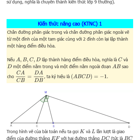
sử dụng, nghĩa là chuyển thành kiến thức lớp 9 thường).
Kiến thức nâng cao (KTNC) 1
Chân đường phân giác trong và chân đường phân giác ngoài vẽ
từ một đỉnh của một tam giác cùng với 2 đỉnh còn lại lập thành
một hàng điểm điều hòa.
Nếu
lập thành hàng điểm điều hòa, nghĩa là
và
A
,
B
,
C
,
D
C
một điểm nằm trong và một điểm nằm ngoài đoạn
sao
D
A
B
C
A
C
B
=
D
A
D
B
(
A
B
C
D
)
=
−
1
cho
, ta ký hiệu là
.
Trong hình vẽ của bài toán nếu ta gọi
và
lần lượt là giao
K
L
điểm của đường thẳng
với hai đường thẳng
(tức là
E
F
D
C
B
C