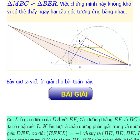
. Việc chứng minh này không khó
Δ
M
B
C
∽
Δ
B
E
R
vì có thể thấy ngay hai cặp góc tương ứng bằng nhau.
Bây giờ ta viết lời giải cho bài toán này.
Gọi
là giao điểm của
với
, Các đường thẳng
và
c
L
D
A
E
F
E
F
B
C
Ta có nhận xét
lần lượt là chân đường phân giác trong và đườ
L
,
K
(
E
F
K
L
)
=
−
1
(
B
E
,
B
E
,
B
K
,
B
L
)
=
−
1
giác
. Do đó:
và suy ra
D
E
F