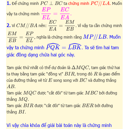
1.
P
C
/
/
L
A
Để chứng minh
ta
chứng minh
.
Muốn
P
C
⊥
B
C
E
P
E
L
=
E
C
E
A
.
vậy ta chứng minh
E
C
E
A
=
E
M
E
B
2.
C
M
/
/
B
A
Vì
nên:
. Vì vậy ta cần chứng minh
E
M
E
B
=
E
P
E
L
M
P
/
/
L
B
. Muốn
, nghĩa là chứng minh rằng
P
Q
K
^
=
L
B
K
^
vậy ta chứng minh
. Ta sẽ tìm hai tam
giác đồng dạng chứa hai góc này.
Tam giác thứ nhất có thể dự đoán là
, tam giác thứ hai
Δ
M
Q
C
ta thay bằng tam giác “đồng vị”
, trong đó
là giao điểm
B
I
R
R
của đường thẳng vẽ từ
song song với
và đường thẳng
E
B
C
.
A
B
Tam giác
được “cắt đôi” từ tam giác
bới đường
M
Q
C
M
B
C
thẳng
.
M
Q
Tam giác
được “cắt đôi” từ tam giác
bới đường
B
I
R
B
E
R
thẳng
.
B
I
Vì vậy chìa khóa để giải bài toán này là chứng minh