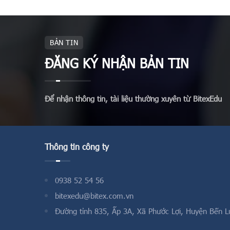
x)(y^2+yx
x)\underbra
{2}\right)
{4}x^2+1\
BẢN TIN
$⇔ y=x$. T
(3) ta có: 
ĐĂNG KÝ NHẬN BẢN TIN
phương trì
Để nhận thông tin, tài liệu thường xuyên từ BitexEdu
Thông tin công ty
0938 52 54 56
bitexedu@bitex.com.vn
Đường tỉnh 835, Ấp 3A, Xã Phước Lợi, Huyện Bến L