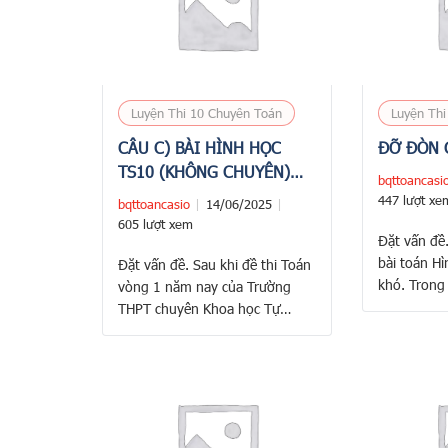
Luyện Thi 10 Chuyên Toán
Luyện Thi
CÂU C) BÀI HÌNH HỌC
ĐỠ ĐÒN 
TS10 (KHÔNG CHUYÊN)
bqttoancasi
KHTN HN
447 lượt xe
bqttoancasio
14/06/2025
605 lượt xem
Đặt vấn đề.
bài toán Hì
Đặt vấn đề. Sau khi đề thi Toán
khó. Trong 
vòng 1 năm nay của Trường
Chuyên bài 
THPT chuyên Khoa học Tự
thế, là bài
nhiên xuất hiện, nhiều nhà Toán
những sinh 
học đã tỏ rõ băn khoăn về độ
tiếp 2 năm 
khó của đề. Theo họ, đề thi
luyện thi 
đang hướng đến lối học tiêu
cực, luyện thi, mẹo mực để trở
thành các …