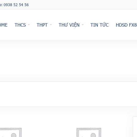
ne: 0938 52 54 56
OME
THCS
THPT
THƯ VIỆN
TIN TỨC
HDSD FX8