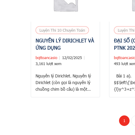
Luyện Thi 10 Chuyên Toán
Luyện Thi
NGUYÊN LÝ DIRICHLET VÀ
ĐẠI SỐ (
ỨNG DỤNG
PTNK 20
bqttoancasio
12/02/2025
bqttoancasi
3,161 lượt xem
493 lượt xe
Nguyên lý Dirichlet. Nguyên lý
Bài 1 a). 
Dirichlet (còn gọi là nguyên lý
$$\left\{\b
chuồng chim bồ câu) là một
{l}y^3+z^3
nguyên lý cơ bản trong toán
z^3+x^3=y
học tổ hợp, phát biểu rằng:
x^3+y^3=z
Nếu có nhiều vật thể hơn số
(3)\end{arr
ngăn chứa, thì ít nhất một ngăn
hệ phương 
1
chứa phải chứa nhiều hơn một
pháp khử. L
vật thể. Giải thích …
$\quad y^