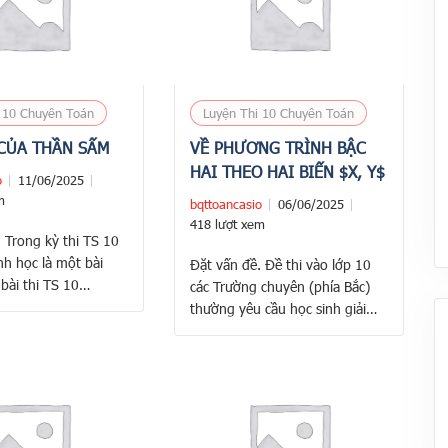
 10 Chuyên Toán
Luyện Thi 10 Chuyên Toán
CỦA THẦN SẤM
VỀ PHƯƠNG TRÌNH BẬC
HAI THEO HAI BIẾN $X, Y$
o
11/06/2025
m
bqttoancasio
06/06/2025
418 lượt xem
 Trong kỳ thi TS 10
nh học là một bài
Đặt vấn đề. Đề thi vào lớp 10
bài thi TS 10
các Trường chuyên (phía Bắc)
toán Hình học, vì
thường yêu cầu học sinh giải
 toán cực khó. Chỉ có
một hệ phương trình mà mỗi
giỏi và luyện thi liên
phương trình của hệ là một
với thầy giáo chuyên
phương trình bậc hai theo 2
Chuyên mới có khả …
biến $x, y$ có dạng:
$$ax^2+2bxy+cy^2+2dx+2ey+f=0$$
Nhiều nhà sư phạm không đánh