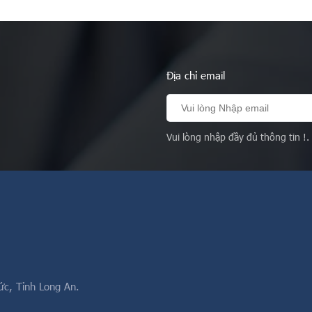
+x^2+1)=0$ $⇔ (y-
ab+bc+ca$ BĐT cơ bản 2. Với
ce{\left[\left(y+\dfrac{x}
$a, b, c$ tuỳ ý ta có:
^2+\dfrac{3}
$(a+b+c)^2=a^2+b^2+c^2+2(ab+bc+c
right]}_{>0}=0$
\geqslant 3(ab+bc+ca)$.
ương tự lấy (2) trừ
Ngoài ra:
Địa chỉ email
$y=z$. Vậy hệ
$(a+b+c)^2=a^2+b^2+c^2+2(ab+bc+ca)
nh đã cho …
3(a^2+b^2+c^2)$. Vậy:
$$3(ab+bc+ca)\leqslant …
Vui lòng nhập đầy đủ thông tin !.
ức, Tỉnh Long An.