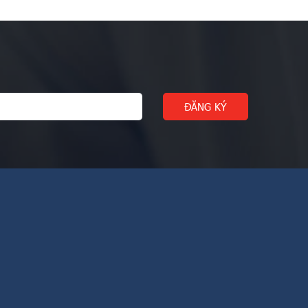
a)
\leqslant