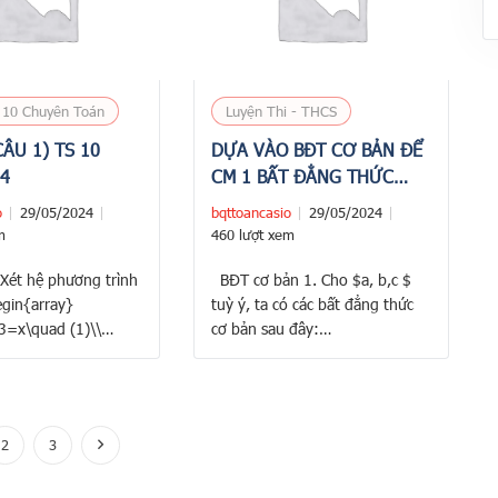
giá cao cách ra đề như …
 10 Chuyên Toán
Luyện Thi - THCS
CÂU 1) TS 10
DỰA VÀO BĐT CƠ BẢN ĐỂ
24
CM 1 BẤT ĐẲNG THỨC
MỚI
o
29/05/2024
bqttoancasio
29/05/2024
m
460 lượt xem
Xét hệ phương trình
BĐT cơ bản 1. Cho $a, b,c $
egin{array}
tuỳ ý, ta có các bất đẳng thức
=x\quad (1)\\
cơ bản sau đây:
\quad (2)\\
$\left\lbrace\begin{array}
 \quad
{l}a^2+b^2\geqslant 2ab\\
ay}\right. $$ Ta giải
b^2+c^2\geqslant 2bc\\
trình bằng phương
c^2+a^2\geqslant
2
3
ấy (1) trừ (2) ta có:
2ca\end{array} \right.$ $⇒
3-x^3+y-x=0 ⇔ (y-
a^2+b^2+c^2\geqslant