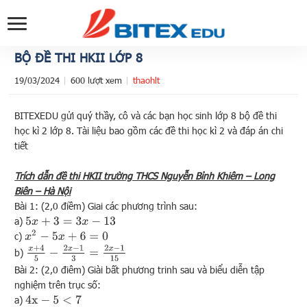
BỘ ĐỀ THI HKII LỚP 8
19/03/2024
600 lượt xem
thaohlt
BITEXEDU gửi quý thầy, cô và các bạn học sinh lớp 8 bộ đề thi
học kì 2 lớp 8. Tài liệu bao gồm các đề thi học kì 2 và đáp án chi
tiết
Trích dẫn đề thi HKII trường THCS Nguyễn Bỉnh Khiêm – Long
Biên – Hà Nội
Bài 1: (2,0 điềm) Giai các phương trình sau:
a)
5
x
+
3
=
3
x
−
13
x
2
−
5
x
+
6
=
0
c)
x
+
4
5
−
2
x
−
1
3
=
2
x
−
1
15
b)
Bài 2: (2,0 điêm) Giài bất phương trinh sau và biểu diễn tập
nghiệm trên trục số:
a)
4
x
−
5
<
7