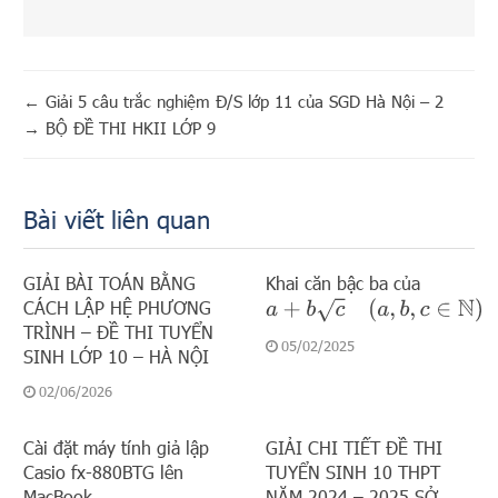
←
Giải 5 câu trắc nghiệm Đ/S lớp 11 của SGD Hà Nội – 2
→
BỘ ĐỀ THI HKII LỚP 9
Bài viết liên quan
GIẢI BÀI TOÁN BẰNG
Khai căn bậc ba của
CÁCH LẬP HỆ PHƯƠNG
a
+
b
c
(
a
,
b
,
c
∈
N
)
TRÌNH – ĐỀ THI TUYỂN
05/02/2025
SINH LỚP 10 – HÀ NỘI
02/06/2026
Cài đặt máy tính giả lập
GIẢI CHI TIẾT ĐỀ THI
Casio fx-880BTG lên
TUYỂN SINH 10 THPT
MacBook
NĂM 2024 – 2025 SỞ