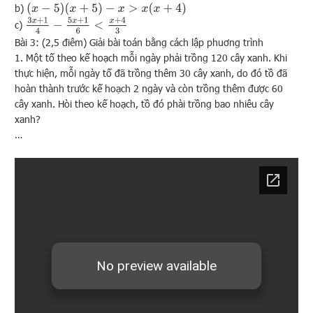
(
x
−
5
)
(
x
+
5
)
−
x
>
x
(
x
+
4
)
b)
3
x
+
1
4
−
5
x
+
1
6
<
x
+
4
3
c)
Bài 3: (2,5 điêm) Giải bài toán bằng cách lập phuơng trình
1. Một tố theo kế hoạch mỗi ngày phải trồng 120 cây xanh. Khi
thực hiện, mỗi ngày tố đã trồng thêm 30 cây xanh, do đó tồ đã
hoàn thành trước kế hoạch 2 ngày và còn trồng thêm được 60
cây xanh. Hòi theo kế hoạch, tồ đó phài trồng bao nhiêu cây
xanh?
…