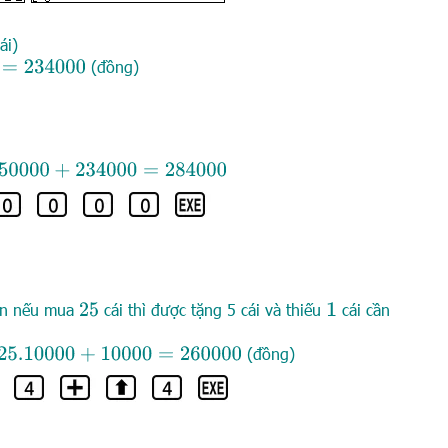
ái)
(đồng)
234
000
50
000
+
234
000
=
284
000
ên nếu mua
cái thì được tặng 5 cái và thiếu
cái cần
25
1
(đồng)
25.10
000
+
10
000
=
260
000