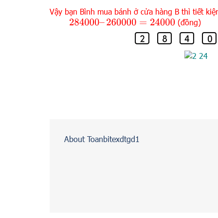
Vậy bạn Bình mua bánh ở cửa hàng B thì tiết kiệ
(đồng)
284
000
–
260
000
=
24
000
About Toanbitexdtgd1