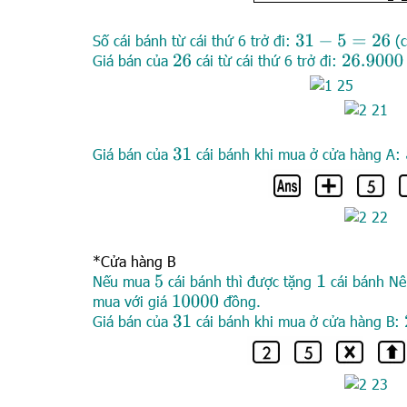
Số cái bánh từ cái thứ 6 trở đi:
(c
31
−
5
=
26
Giá bán của
cái từ cái thứ 6 trở đi:
26.9
000
=
26
Giá bán của
cái bánh khi mua ở cửa hàng A:
31
*Cửa hàng B
Nếu mua
cái bánh thì được tặng
cái bánh N
5
1
mua với giá
đồng.
10
000
Giá bán của
cái bánh khi mua ở cửa hàng B:
31