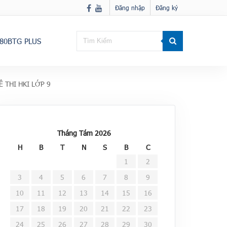
Đăng nhập
Đăng ký
80BTG PLUS
 THI HKI LỚP 9
Tháng Tám 2026
H
B
T
N
S
B
C
1
2
3
4
5
6
7
8
9
10
11
12
13
14
15
16
17
18
19
20
21
22
23
24
25
26
27
28
29
30