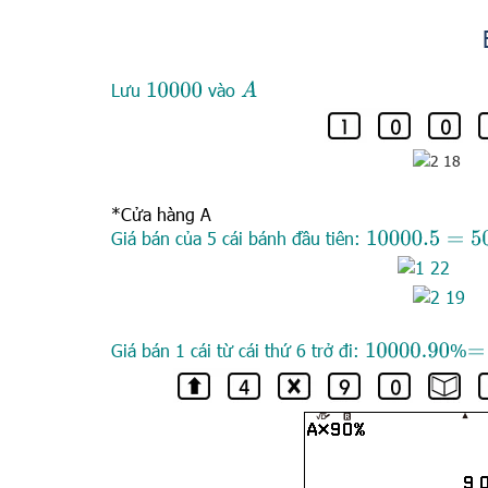
Lưu
vào
A
10
000
*Cửa hàng A
Giá bán của 5 cái bánh đầu tiên:
10
000.5
=
50
00
Giá bán 1 cái từ cái thứ 6 trở đi:
%
10
000.90
=