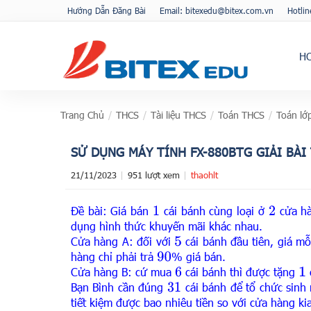
Hướng Dẫn Đăng Bài
Email: bitexedu@bitex.com.vn
Hotli
H
Trang Chủ
/
THCS
/
Tài liệu THCS
/
Toán THCS
/
Toán lớ
SỬ DỤNG MÁY TÍNH FX-880BTG GIẢI BÀI
21/11/2023
951 lượt xem
thaohlt
Đề bài:
Giá bán
cái bánh cùng loạ
i
ở
cửa hà
1
2
dụng hình thức khuyến mãi khác nhau.
C
ửa hàng A: đối với
cái bánh đầu tiên, giá mỗ
5
hàng chỉ
phải trả
% giá bán.
90
C
ửa hàng B: cứ
mua
cái bánh thì được tặng
6
1
Bạn Bình cần đúng
cái bánh để
t
ổ
chức sinh
31
tiết kiệm được bao nhiêu tiền so vớ
i
cửa hàng ki