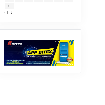
31
« Th6