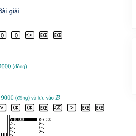
Bài giải
(đồng)
0
(đồng) và lưu vào
B
9
000