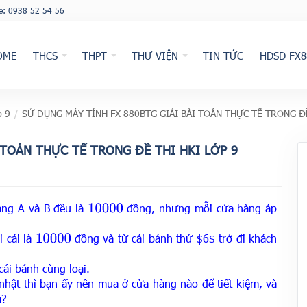
ne: 0938 52 54 56
OME
THCS
THPT
THƯ VIỆN
TIN TỨC
HDSD FX8
p 9
/
SỬ DỤNG MÁY TÍNH FX-880BTG GIẢI BÀI TOÁN THỰC TẾ TRONG ĐỀ
 TOÁN THỰC TẾ TRONG ĐỀ THI HKI LỚP 9
ng A và B đều là
đồng,
nhưng mỗi cửa hàng áp
10
000
i cái là
đồng và từ
cái bánh thứ
$
6$ trở
đi khách
10
000
cái bánh cùng loạ
i.
 nhật thì bạn ấy nên mua ở
cửa hàng nào để
ti
ết kiệm, và
a?