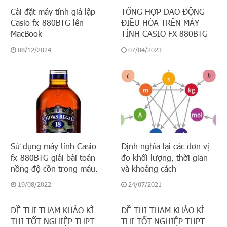
Cài đặt máy tính giả lập
TỔNG HỢP DAO ĐỘNG
Casio fx-880BTG lên
ĐIỀU HÒA TRÊN MÁY
MacBook
TÍNH CASIO FX-880BTG
08/12/2024
07/04/2023
Sử dụng máy tính Casio
Định nghĩa lại các đơn vị
fx-880BTG giải bài toán
đo khối lượng, thời gian
nồng độ cồn trong máu.
và khoảng cách
19/08/2022
24/07/2021
ĐỀ THI THAM KHẢO KÌ
ĐỀ THI THAM KHẢO KÌ
THI TỐT NGHIỆP THPT
THI TỐT NGHIỆP THPT