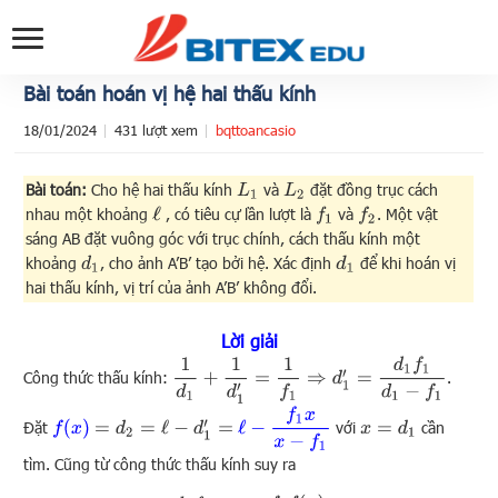
Bài toán hoán vị hệ hai thấu kính
18/01/2024
431 lượt xem
bqttoancasio
Bài toán:
Cho hệ hai thấu kính
và
đặt đồng trục cách
L
1
L
2
nhau một khoảng
, có tiêu cự lần lượt là
và
. Một vật
ℓ
f
1
f
2
sáng AB đặt vuông góc với trục chính, cách thấu kính một
khoảng
, cho ảnh A’B’ tạo bởi hệ. Xác định
để khi hoán vị
d
1
d
1
hai thấu kính, vị trí của ảnh A’B’ không đổi.
Lời giải
1
d
1
+
1
d
1
′
=
1
f
1
⇒
d
1
′
=
d
1
f
1
d
1
−
f
1
Công thức thấu kính:
.
ℓ
−
f
1
x
x
−
f
1
f
(
x
)
Đặt
với
cần
=
d
2
=
ℓ
−
d
1
′
=
x
=
d
1
tìm. Cũng từ công thức thấu kính suy ra