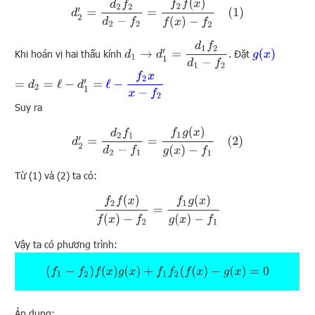
d
2
′
=
d
2
f
2
d
2
−
f
2
=
f
2
f
(
x
)
f
(
x
)
−
f
2
(
1
)
d
1
→
d
1
′
=
d
1
f
2
d
1
−
f
2
g
(
x
)
Khi hoán vị hai thấu kính
. Đặt
ℓ
−
f
2
x
x
−
f
2
=
d
2
=
ℓ
−
d
1
′
=
Suy ra
d
2
′
=
d
2
f
1
d
2
−
f
1
=
f
1
g
(
x
)
g
(
x
)
−
f
1
(
2
)
Từ (1) và (2) ta có:
f
2
f
(
x
)
f
(
x
)
−
f
2
=
f
1
g
(
x
)
g
(
x
)
−
f
1
Vậy ta có phương trình:
(
f
1
−
f
2
)
f
(
x
)
g
(
x
)
+
f
1
f
2
(
f
(
x
)
−
g
(
x
)
=
0
Áp dụng: