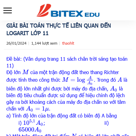
GIẢI BÀI TOÁN THỰC TẾ LIÊN QUAN ĐẾN
LOGARIT LỚP 11
26/01/2024
1,144 lượt xem
thaohlt
Đề bài: (Vân dụng trang 11 sách chân trời sáng tạo toán
11)
Độ lớn
của một trận động đất theo thang Richter
M
M
=
log
A
A
0
được tính theo công thức
. Trong đó
là
A
biên độ lớn nhất ghi được bởi máy đo địa chấn,
là
A
0
biên độ tiêu chuẩn được sử dụng để hiệu chỉnh độ lệch
gây ra bởi khoảng cách của máy đo địa chấn so với tâm
chấn với
.
A
0
=
1
μ
a) Tính độ lớn của trận động đất có biên độ A bằng
10
5
,
1
A
0
i)
; ii)
65
000
A
0