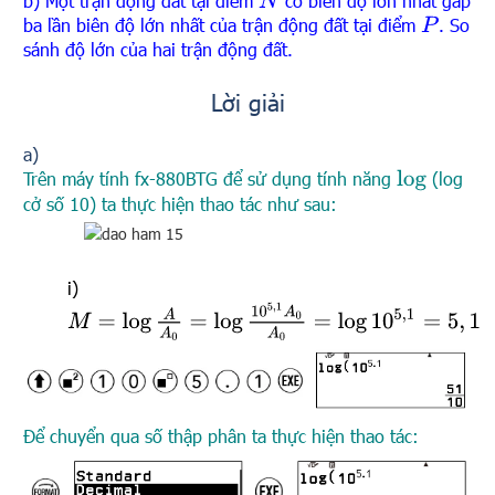
b) Một trận động đất tại điểm
có biên độ lớn nhất gấp
N
ba lần biên độ lớn nhất của trận động đất tại điểm
. So
P
sánh độ lớn của hai trận động đất.
Lời giải
a)
Trên máy tính fx-880BTG để sử dụng tính năng
(log
log
cở số 10) ta thực hiện thao tác như sau:
i)
M
=
log
A
A
0
=
log
10
5
,
1
A
0
A
0
=
log
10
5
,
1
=
5
,
1
Để chuyển qua số thập phân ta thực hiện thao tác: