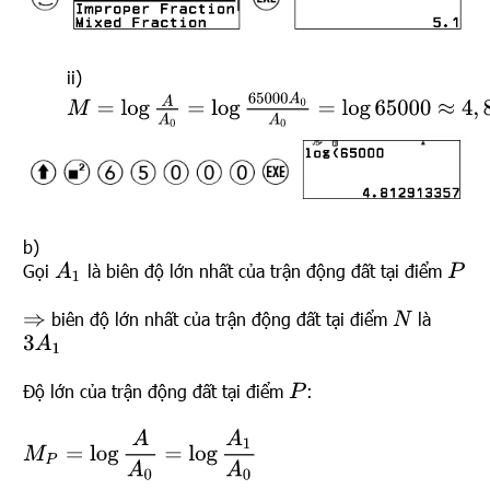
ii)
M
=
log
A
A
0
=
log
65000
A
0
A
0
=
log
65000
≈
4
,
8
b)
Gọi
là biên độ lớn nhất của trận động đất tại điểm
A
1
P
biên độ lớn nhất của trận động đất tại điểm
là
N
⇒
3
A
1
Độ lớn của trận động đất tại điểm
:
P
M
P
=
log
A
A
0
=
log
A
1
A
0