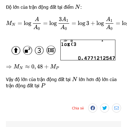
Độ lớn của trận động đất tại điểm
:
N
M
N
=
log
A
A
0
=
log
3
A
1
A
0
=
log
3
+
log
A
1
A
0
=
log
3
+
M
P
⇒
M
N
≈
0
,
48
+
M
P
Vậy độ lớn của trận động đất tại
lớn hơn độ lớn của
N
trận động đất tại
P
Chia sẻ