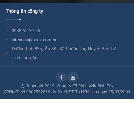
Thông tin công ty
0938 52 54 56
bitexedu@bitex.com.vn
Đường tỉnh 835, Ấp 3A, Xã Phước Lợi, Huyện Bến Lức,
Tỉnh Long An.
© Copyright 2019,
Công ty Cổ Phần XNK Bình Tây
GPĐKKD số 0302562816 do Sở KHĐT Tp.HCM cấp ngày 25/03/2004