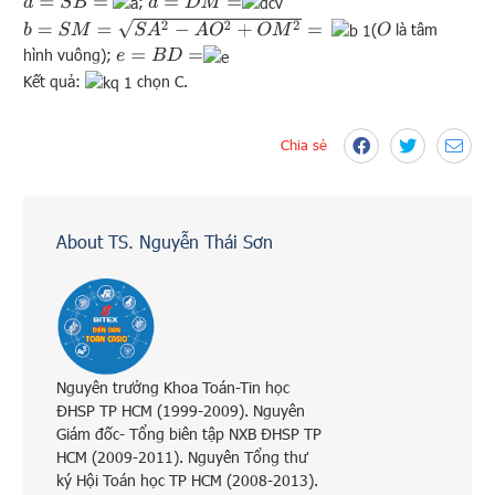
;
a
=
S
B
=
d
=
D
M
=
b
=
S
M
=
S
A
2
−
A
O
2
+
O
M
2
=
(
là tâm
O
hình vuông);
e
=
B
D
=
Kết quả:
chọn C.
Chia sẻ
About TS. Nguyễn Thái Sơn
Nguyên trưởng Khoa Toán-Tin học
ĐHSP TP HCM (1999-2009). Nguyên
Giám đốc- Tổng biên tập NXB ĐHSP TP
HCM (2009-2011). Nguyên Tổng thư
ký Hội Toán học TP HCM (2008-2013).