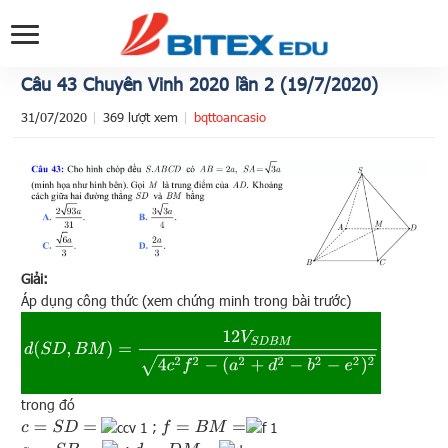
Câu 43 Chuyên Vinh 2020 lần 2 (19/7/2020)
31/07/2020
369 lượt xem
bqttoancasio
Giải:
Áp dụng công thức (xem chứng minh trong bài trước)
d
(
S
D
,
B
M
)
=
12
V
S
D
B
M
4
c
2
f
2
−
(
a
2
+
d
2
−
b
2
−
e
2
)
2
trong đó
;
c
=
S
D
=
f
=
B
M
=