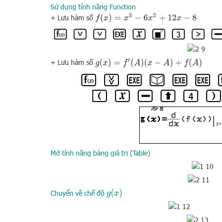
Sử dụng tính năng Function
f
(
x
)
=
x
3
−
6
x
2
+
12
x
−
8
+ Lưu hàm số
g
(
x
)
=
f
′
(
A
)
(
x
−
A
)
+
f
(
A
)
+ Lưu hàm số
Mở tính năng bảng giá trị (Table)
g
(
x
)
Chuyển về chế độ