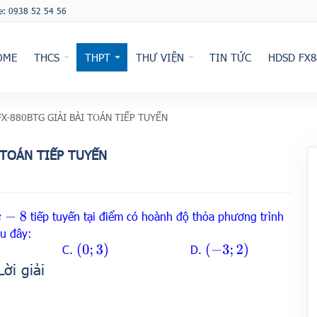
ne: 0938 52 54 56
OME
THCS
THPT
THƯ VIỆN
TIN TỨC
HDSD FX8
X-880BTG GIẢI BÀI TOÁN TIẾP TUYẾN
 TOÁN TIẾP TUYẾN
tiếp tuyến tại điểm có hoành độ thỏa phương trình
au đây:
(
0
;
3
)
(
−
3
;
2
)
C.
D.
Lời giải