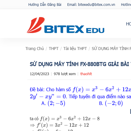
Hướng Dẫn Đăng Bài
Email: bitexedu@bitex.com.vn
Hotli
H
Trang Chủ
/
THPT
/
Tài liệu THPT
/
SỬ DỤNG MÁY TÍNH F
SỬ DỤNG MÁY TÍNH FX-880BTG GIẢI BÀI
12/04/2023
978 lượt xem
thaohlt
f
(
x
)
=
x
3
−
6
x
2
+
12
x
−
8
Đề bài: Cho hàm số
2
y
′
−
x
y
”
=
0
. Tiếp tuyến đi qua điểm nào s
(
2
;
−
5
)
(
−
2
;
0
)
A.
B.
f
(
x
)
=
x
3
−
6
x
2
+
12
x
−
8
ta có
⇒
f
′
(
x
)
=
3
x
2
−
12
x
+
12