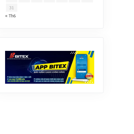
31
« Th6