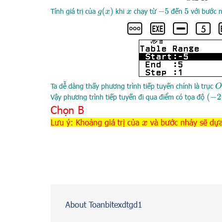
g
(
x
)
Tính giá trị của
khi
chạy từ
đến
với bước 
x
−
5
5
Ta dễ dàng thấy phương trình tiếp tuyến chính là trục
O
(
−
2
;
Vậy phương trình tiếp tuyến đi qua điểm có tọa độ
Chọn B
Lưu ý: Khoảng giá trị của
và bước nhảy sẽ dựa
x
About Toanbitexdtgd1