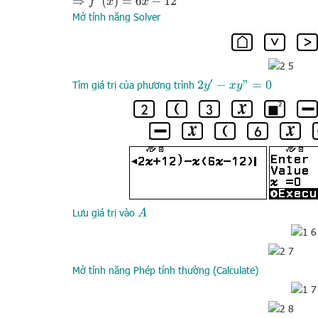
⇒
f
”
(
x
)
=
6
x
−
12
Mở tính năng Solver
2
y
′
−
x
y
”
=
0
Tìm giá trị của phương trình
Lưu giá trị vào
A
Mở tính năng Phép tính thường (Calculate)