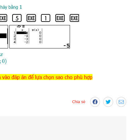
nhảy bằng
1
x
0
)
 vào đáp án để lựa chọn sao cho phù hợp
Chia sẻ