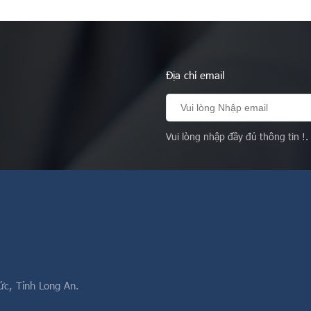
ướng đến các hoạt
hành và vận dụng
…
Địa chỉ email
Vui lòng nhập đầy đủ thông tin !.
ức, Tỉnh Long An.