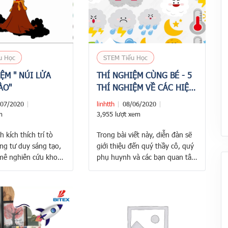
u Học
STEM Tiểu Học
ỆM " NÚI LỬA
THÍ NGHIỆM CÙNG BÉ - 5
ÀO"
THÍ NGHIỆM VỀ CÁC HIỆN
TƯỢNG TỰ NHIÊN
/07/2020
linhtth
08/06/2020
m
3,955 lượt xem
 kích thích trí tò
Trong bài viết này, diễn đàn sẽ
ng tư duy sáng tạo,
giới thiệu đến quý thầy cô, quý
mê nghiên cứu khoa
phụ huynh và các bạn quan tâm
àn chia sẽ với các
đến các thí nghiệm, hoạt động
ạt động STEAM với
STEM dành cho bé. Cụ thể, diễn
 khoa học mang tên
đàn sẽ hướng dẫn các bạn cách
HUN TRÀO bằng
tạo ra các hiện tượng tự nhiên
a. ? Theo dõi
về thời tiết như: Tạo tia chớp, …
edu.com để nhận