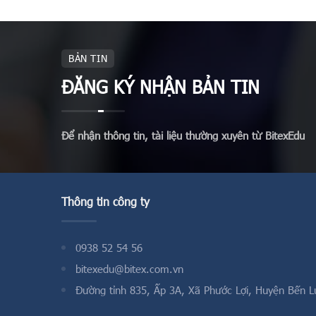
học sinh h
động thực 
kiến thức 
BẢN TIN
ĐĂNG KÝ NHẬN BẢN TIN
Để nhận thông tin, tài liệu thường xuyên từ BitexEdu
Thông tin công ty
0938 52 54 56
bitexedu@bitex.com.vn
Đường tỉnh 835, Ấp 3A, Xã Phước Lợi, Huyện Bến L