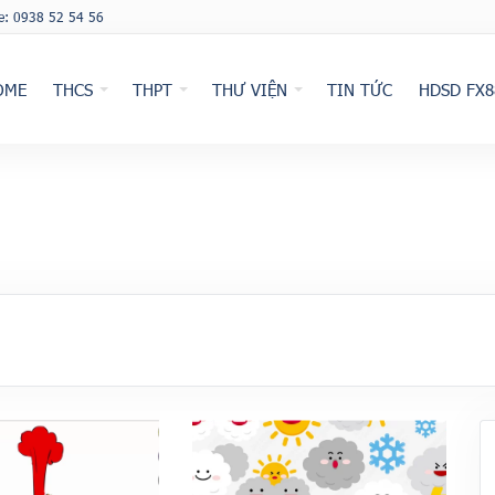
ne: 0938 52 54 56
OME
THCS
THPT
THƯ VIỆN
TIN TỨC
HDSD FX8