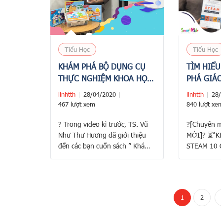
được nhiều
Tiểu Học
Tiểu Học
KHÁM PHÁ BỘ DỤNG CỤ
TÌM HIỂ
THỰC NGHIỆM KHOA HỌC
PHÁ GIÁO
VUI STEAMKIT
CHỦ ĐỀ 
linhtth
28/04/2020
linhtth
28
HỌC"
467 lượt xem
840 lượt xe
? Trong video kì trước, TS. Vũ
?[Chuyên m
Như Thư Hương đã giới thiệu
MỚI]? ⏳“K
đến các bạn cuốn sách ” Khám
STEAM 10 
phá giáo dục STEAM – 10 chủ
TIỂU HỌC”
đề dạy học ở Tiểu học”. Để hỗ
———————
trợ giáo viên và học sinh tốt
?Hiện nay,
hơn trong quá trình áp dụng
đẩy triển k
1
2
chương trình giáo dục STEAM
STEM/STEA
vào bài …
trình giáo