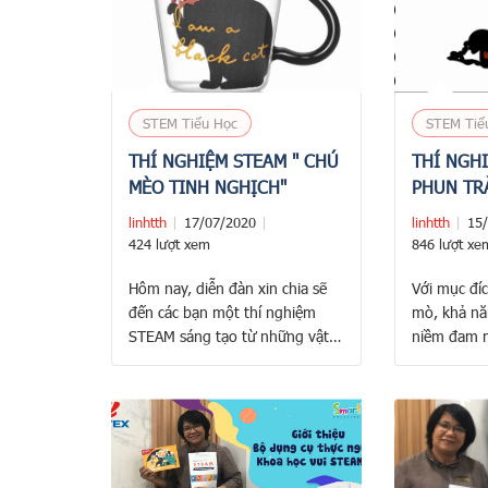
STEM Tiểu Học
STEM Tiể
THÍ NGHIỆM STEAM " CHÚ
THÍ NGHI
MÈO TINH NGHỊCH"
PHUN TR
linhtth
17/07/2020
linhtth
15
424 lượt xem
846 lượt xe
Hôm nay, diễn đàn xin chia sẽ
Với mục đích
đến các bạn một thí nghiệm
mò, khả nă
STEAM sáng tạo từ những vật
niềm đam 
liệu phế thải – Với thí nghiệm
học. Diễn đ
này, các bạn có thể tạo ra một
bạn một ho
đồ chơi thú vị hay trang trí căn
thí nghiệm
phòng của mình, ngoài ra bạn
NÚI LỬA P
còn có thể giúp bảo vệ được …
Baking Sod
page bitex