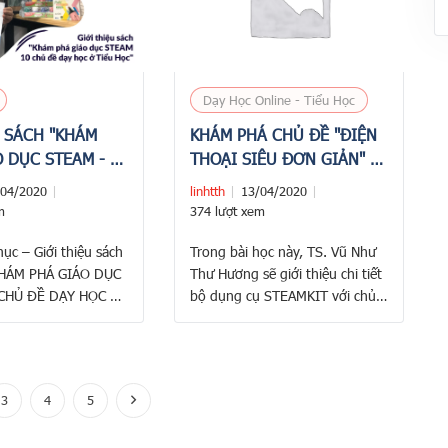
 điều thú …
Dạy Học Online - Tiểu Học
U SÁCH "KHÁM
KHÁM PHÁ CHỦ ĐỀ "ĐIỆN
 DỤC STEAM - 10
THOẠI SIÊU ĐƠN GIẢN" -
DẠY HỌC Ở TIỂU
THÍ NGHIỆM KHOA HỌC
/04/2020
linhtth
13/04/2020
VUI CÙNG BỘ DỤNG CỤ
m
374 lượt xem
STEAMKIT
ục – Giới thiệu sách
Trong bài học này, TS. Vũ Như
HÁM PHÁ GIÁO DỤC
Thư Hương sẽ giới thiệu chi tiết
CHỦ ĐỀ DẠY HỌC Ở
bộ dụng cụ STEAMKIT với chủ
?
đề “ĐIỆN THOẠI SIÊU ĐƠN
—- ? ? ? ? ? ——————————-
GIẢN”. Đồng thời, cô sẽ hướng
 Việt Nam đang thúc
dẫn cách thực hiện thí nghiệm
hai giáo dục
STEAM này. Qua bài học này,
3
4
5
M trong chương
học sinh sẽ khám phá hiện
 dục phổ thông để
tượng truyền âm của các vật …