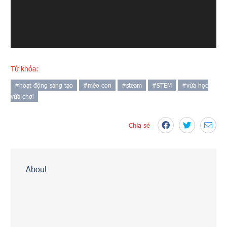
Từ khóa:
#
hoạt động sáng tạo
#
mèo con
#
steam
#
STEM
#
vừa học
vừa chơi
Chia sẻ
About