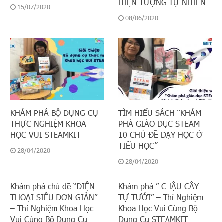
HIỆN TƯỢNG TỰ NHIÊN
15/07/2020
08/06/2020
KHÁM PHÁ BỘ DỤNG CỤ
TÌM HIỂU SÁCH “KHÁM
THỰC NGHIỆM KHOA
PHÁ GIÁO DỤC STEAM –
HỌC VUI STEAMKIT
10 CHỦ ĐỀ DẠY HỌC Ở
TIỂU HỌC”
28/04/2020
28/04/2020
Khám phá chủ đề “ĐIỆN
Khám phá ” CHẬU CÂY
THOẠI SIÊU ĐƠN GIẢN”
TỰ TƯỚI” – Thí Nghiệm
– Thí Nghiệm Khoa Học
Khoa Học Vui Cùng Bộ
Vui Cùng Bộ Dụng Cụ
Dụng Cụ STEAMKIT