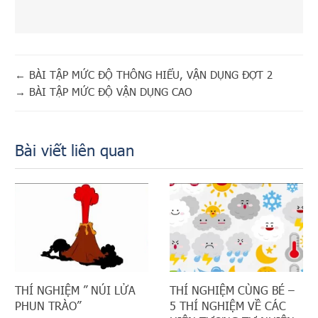
←
BÀI TẬP MỨC ĐỘ THÔNG HIỂU, VẬN DỤNG ĐỢT 2
→
BÀI TẬP MỨC ĐỘ VẬN DỤNG CAO
Bài viết liên quan
THÍ NGHIỆM ” NÚI LỬA
THÍ NGHIỆM CÙNG BÉ –
PHUN TRÀO”
5 THÍ NGHIỆM VỀ CÁC