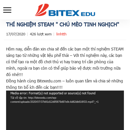
THÍ NGHIỆM STEAM " CHÚ MÈO TINH NGHỊCH"
17/07/2020
426 lượt xem
linhtth
Hôm nay, diễn đàn xin chia sẽ đến các bạn một thí nghiệm STEAM
sáng tạo từ những vật liệu phế thải – Với thí nghiệm này, các bạn
có thể tạo ra một đồ chơi thú vị hay trang trí căn phòng của
mình, ngoài ra bạn còn có thể giúp bảo vệ được môi trường nữa
đó nhé!!!
Đồng hành cùng Bitexedu.com – luôn quan tâm và chia sẻ những
thông tin bổ ích đến các bạn!!!!
Trình
Media error: Format(s) not supported or source(s) not found
Tải về tập tin: http://bitexedu.com/wp-
chơi
content/uploads/2020/07/37b91d12d95879d97e9c4d82db616f33.mp4?_=1
Video