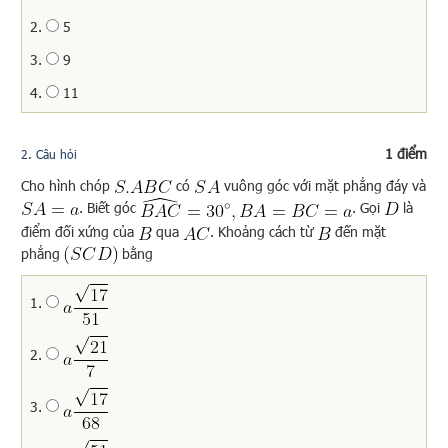
2.
5
3.
9
4.
11
1 điểm
2
. Câu hỏi
Cho hình chóp
có
vuông góc với mặt phẳng đáy và
. Biết góc
. Gọi
là
điểm đối xứng của
qua
. Khoảng cách từ
đến mặt
phẳng
bằng
1.
2.
3.