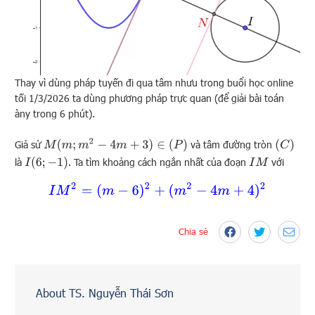
Thay vì dùng pháp tuyến đi qua tâm nhưu trong buổi học online
tối 1/3/2026 ta dùng phương pháp trực quan (để giải bài toán
àny trong 6 phút).
M
(
m
;
m
2
−
4
m
+
3
)
∈
(
P
)
(
C
)
Giả sử
và tâm đường tròn
I
(
6
;
−
1
)
là
. Ta tìm khoảng cách ngắn nhất của đoạn
với
I
M
I
M
2
=
(
m
−
6
)
2
+
(
m
2
−
4
m
+
4
)
2
Chia sẻ
About TS. Nguyễn Thái Sơn