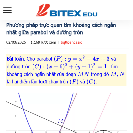
Phương pháp trực quan tìm khoảng cách ngắn
nhất giữa parabol và đường tròn
02/03/2026
1,169 lượt xem
bqttoancasio
(
P
)
:
y
=
x
2
−
4
x
+
3
Bài toán.
Cho parabol
và
(
C
)
:
(
x
−
6
)
2
+
(
y
+
1
)
2
=
1
đường tròn
. Tìm
khoảng cách ngắn nhất của đoạn
trong đó
M
N
M
,
N
(
P
)
(
C
)
là hai điểm lần lượt chay trên
và
.