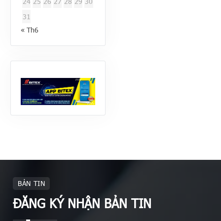
24
25
26
27
28
29
30
31
« Th6
BẢN TIN
ĐĂNG KÝ NHẬN BẢN TIN