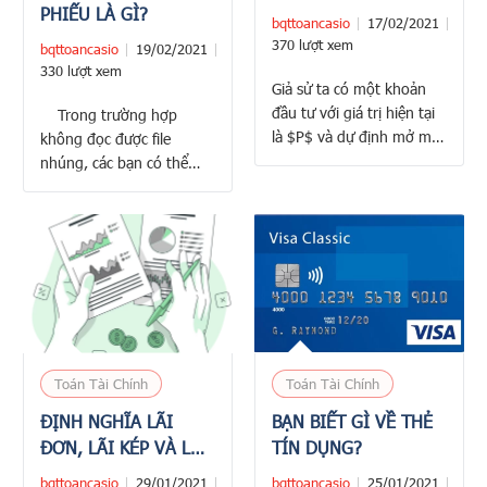
PHIẾU LÀ GÌ?
bqttoancasio
17/02/2021
370 lượt xem
bqttoancasio
19/02/2021
330 lượt xem
Giả sử ta có một khoản
đầu tư với giá trị hiện tại
Trong trường hợp
là $P$ và dự định mở một
không đọc được file
tài khoản ngân hàng với
nhúng, các bạn có thể
lãi suất hàng năm là $i$.
bấm vào link ở dưới:
Ta muốn tính thời gian để
Bấm vào đây
giá trị tương lai gấp đôi
giá trị hiện tai, nghĩa là
$F=2P$. Giả sử $\quad
5\%\leqslant i\leqslant …
Toán Tài Chính
Toán Tài Chính
ĐỊNH NGHĨA LÃI
BẠN BIẾT GÌ VỀ THẺ
ĐƠN, LÃI KÉP VÀ LÃI
TÍN DỤNG?
KÉP LIÊN TỤC
bqttoancasio
29/01/2021
bqttoancasio
25/01/2021