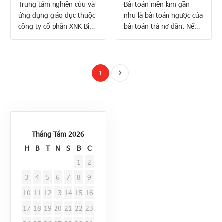
Trung tâm nghiên cứu và
Bài toán niên kim gần
ứng dụng giáo dục thuộc
như là bài toán ngược của
công ty cổ phần XNK Bình
bài toán trả nợ dần. Nếu
Tây dự kiến sẽ mở một
với bài toán trả nợ dần ta
lớp học online nhằm bồi
vay ở ngân hàng một
dưỡng giáo viên giảng
khoản $P$ và mỗi tháng
dạy chuyên đề Toán tài
trong $n$ tháng ta nộp
1
chính cho học sinh lớp 12
vào ngân hàng một
(chưong trình giáo dục
khoản $R$ cho đến khi
phổ thông mới), sẽ áp
kết thúc hợp đồng thì với
dụng từ năm học …
bài …
Tháng Tám 2026
H
B
T
N
S
B
C
1
2
3
4
5
6
7
8
9
10
11
12
13
14
15
16
17
18
19
20
21
22
23