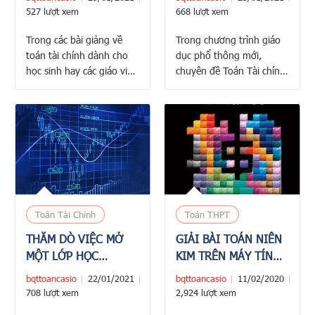
527 lượt xem
668 lượt xem
Trong các bài giảng về
Trong chương trình giáo
toán tài chính dành cho
dục phổ thông mới,
học sinh hay các giáo viên
chuyên đề Toán Tài chính
dạy THPT, việc định nghĩa
của lớp 12 sẽ bắt đầu áp
lãi đơn, lãi kép và lãi kép
dụng từ năm học 2024-
liên tục được trình bày
2025 có một nội dung về
một cách đơn giản và dễ
thẻ tín dụng. Cụ thể như
hiểu. Tuy nhiên đối với
sau: –Tính được lãi suất
các đối tượng người học
cần trả cho thẻ tín dụng,
có trình độ học lực cao …
phí sử dụng thẻ (bao
gồm các giao …
Toán Tài Chính
Toán THPT
THĂM DÒ VIỆC MỞ
GIẢI BÀI TOÁN NIÊN
MỘT LỚP HỌC
KIM TRÊN MÁY TÍNH
ONLINE VỀ TOÁN TÀI
CASIO FX580VNX
bqttoancasio
22/01/2021
bqttoancasio
11/02/2020
CHÍNH
708 lượt xem
2,924 lượt xem