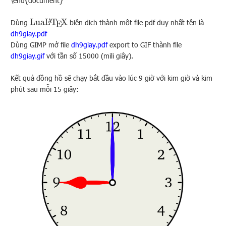
\end{document}
Dùng
biên dịch thành một file pdf duy nhất tên là
L
u
a
L
A
T
E
X
dh9giay.pdf
Dùng GIMP mở file
dh9giay.pdf
export to GIF thành file
dh9giay.gif
với tần số 15000 (mili giây).
Kết quả đồng hồ sẽ chạy bắt đầu vào lúc 9 giờ với kim giờ và kim
phút sau mỗi 15 giây: