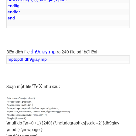
endfig;
endfor
end
dh9giay.mp
Biên dịch file
ra 240 file pdf bởi lệnh
mptopdf dh9giay.mp
Soạn một file
như sau:
T
e
X
\multido{\n=0+1}{240}{\includegraphics[scale=2]{dh9giay-
\n.pdf} \newpage }