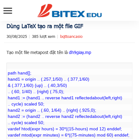
Dùng LaTeX tạo ra một file GIF
30/08/2025
385 lượt xem
bqttoancasio
Tạo một file metapost đặt tên là
dh9giay.mp
path hand[];
hand1 = origin .. (.257,1/50) .. (.377,1/60)
& (.377,1/60) {up} .. (.40,3/50)
.. (.60, 1/40) .. {right} (.75,0);
hand1 := (hand1 .. reverse hand1 reflectedabout(left,right)
.. cycle) scaled 50;
hand2 = origin .. (.60, 1/64) .. {right} (.925,0);
hand2 := (hand2 .. reverse hand2 reflectedabout(left,right)
.. cycle) scaled 50;
vardef htod(expr hours) = 30*((15-hours) mod 12) enddef;
vardef mtod(expr minutes) = 6*((75-minutes) mod 60) enddef;