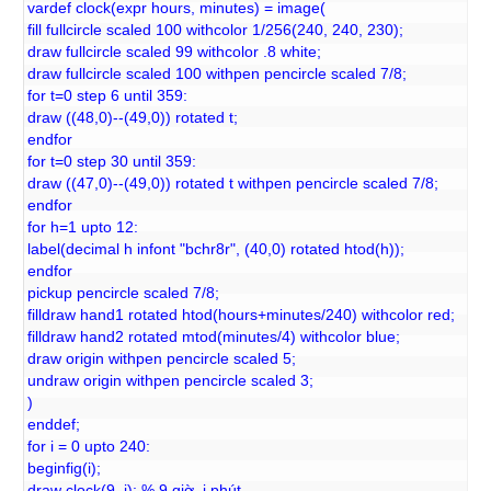
vardef clock(expr hours, minutes) = image(
fill fullcircle scaled 100 withcolor 1/256(240, 240, 230);
draw fullcircle scaled 99 withcolor .8 white;
draw fullcircle scaled 100 withpen pencircle scaled 7/8;
for t=0 step 6 until 359:
draw ((48,0)--(49,0)) rotated t;
endfor
for t=0 step 30 until 359:
draw ((47,0)--(49,0)) rotated t withpen pencircle scaled 7/8;
endfor
for h=1 upto 12:
label(decimal h infont "bchr8r", (40,0) rotated htod(h));
endfor
pickup pencircle scaled 7/8;
filldraw hand1 rotated htod(hours+minutes/240) withcolor red;
filldraw hand2 rotated mtod(minutes/4) withcolor blue;
draw origin withpen pencircle scaled 5;
undraw origin withpen pencircle scaled 3;
)
enddef;
for i = 0 upto 240:
beginfig(i);
draw clock(9, i); % 9 giờ, i phút