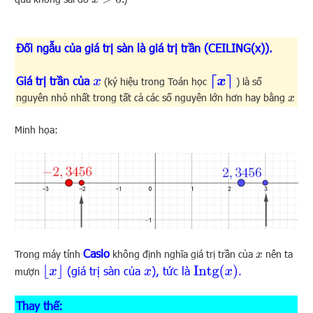
Đối ngẫu của giá trị sàn là giá trị trần (CEILING(x)).
⌈
x
⌉
Giá trị trần của
x
(ký hiệu trong Toán học
) là số
nguyên nhỏ nhất trong tất cả các số nguyên lớn hơn hay bằng
x
Minh họa:
Casio
Trong máy tính
không định nghĩa giá trị trần của
nên ta
x
⌊
x
⌋
Intg
(
x
)
(giá trị sàn của
), tức là
.
x
mượn
Thay thế: