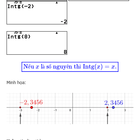
Nếu
x
là số nguyên thì
Intg
(
x
)
=
x
.
ế
à
ố
ê
ì
Minh họa: