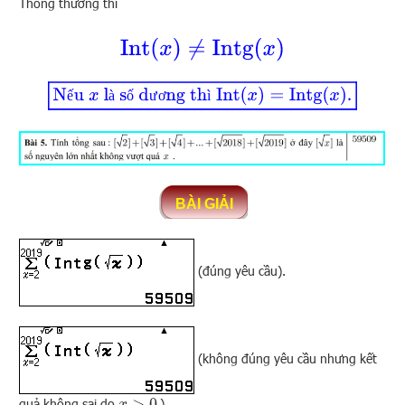
Thông thường thì
Int
(
x
)
≠
Intg
(
x
)
Nếu
x
là số dương thì
Int
(
x
)
=
Intg
(
x
)
.
ế
à
ố
ư
ơ
ì
(đúng yêu cầu).
(không đúng yêu cầu nhưng kết
quả không sai do
.)
x
>
0