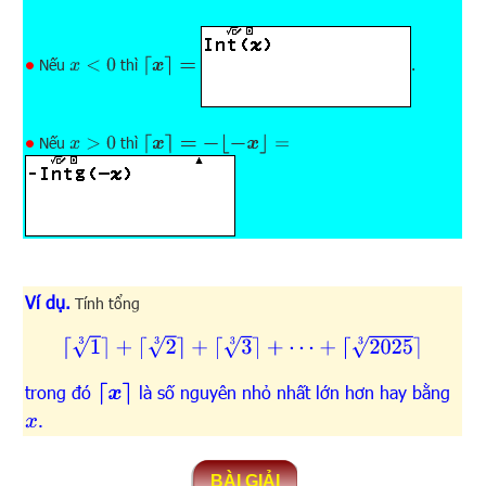
Nếu
thì
⌈
x
⌉
=
.
∙
x
<
0
Nếu
thì
⌈
x
⌉
=
−
⌊
−
x
⌋
=
∙
x
>
0
Ví dụ.
Tính tổng
⌈
1
3
⌉
+
⌈
2
3
⌉
+
⌈
3
3
⌉
+
⋯
+
⌈
2025
3
⌉
⌈
x
⌉
trong đó
là số nguyên nhỏ nhất lớn hơn hay bằng
.
x