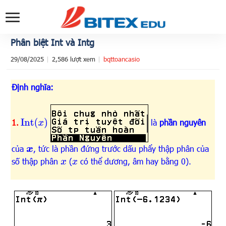
Phân biệt Int và Intg
29/08/2025
2,586 lượt xem
bqttoancasio
Định nghĩa:
Int
(
x
)
1.
là
phần nguyên
của
, tức là phần đứng trước dấu phẩy thập phân của
x
số thập phân
(
có thể dương, âm hay bằng 0).
x
x