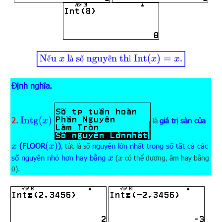
Nếu
x
là số nguyên thì
Int
(
x
)
=
x
.
ế
à
ố
ê
ì
Định nghĩa.
Intg
(
x
)
2.
giá trị sàn của
là
(
x
)
(FLOOR
)
nguyên lớn nhất trong số tất cả các
x
, tức là số
số nguyên nhỏ hơn hay bằng
x
(
có thể dương, âm hay bằng
x
0).