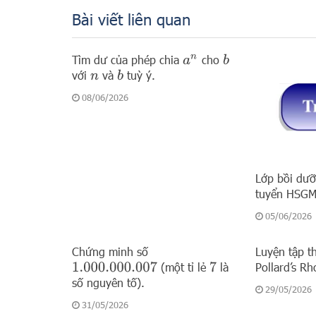
Bài viết liên quan
Tìm dư của phép chia
cho
a
n
b
với
và
tuỳ ý.
b
n
08/06/2026
Lớp bồi dưỡ
tuyển HSG
05/06/2026
Chứng minh số
Luyện tập t
(một tỉ lẻ
là
Pollard’s Rh
1.000.000.007
7
số nguyên tố).
29/05/2026
31/05/2026