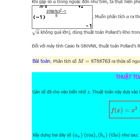
Khi gặp số
trong ngoặc đơn như trên, ta thực hiện p
a
. Muốn phân tích
ra th
a
a
không quá lớn), dùng thuật toán Pollard’s Rho tron
Đối với máy tính Casio fx-580VNX, thuật toán Pollard’s 
Bài toán.
Phân tích số
ra thừa số ngu
M
=
8788763
THUẬT TO
Gán số đã cho vào biến nhớ
. Thuật toán này dựa vào
z
f
(
x
)
=
x
(
a
n
)
(rùa)
,
(
b
n
)
(thỏ)
Xây dựng hai dãy số
như sau:
ù
ỏ