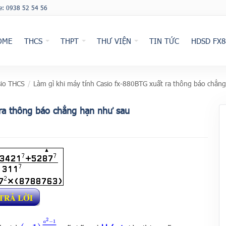
ne: 0938 52 54 56
OME
THCS
THPT
THƯ VIỆN
TIN TỨC
HDSD FX8
io THCS
/
Làm gì khi máy tính Casio fx-880BTG xuất ra thông báo chẳn
 ra thông báo chẳng hạn như sau
(
−
1
)
a
2
−
1
8