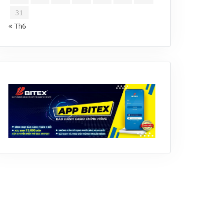
31
« Th6