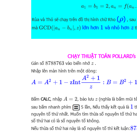
a
1
=
b
1
=
2
,
a
n
=
f
(
a
n
(
)
ρ
Rùa và Thỏ sẽ chạy trên đồ thị hình chữ Rho
, sau
lớn hơn
và nhỏ hơn
1
z
GCD
(
|
a
n
−
b
n
|
,
z
)
mà
t
CHẠY THUẬT TOÁN POLLARD’s 
Gán số
vào biến nhớ
.
8788763
z
Nhập lên màn hình trên một dòng:
A
=
A
2
+
1
−
z
Int
A
2
+
1
z
:
B
=
B
2
+
1
−
z
Int
B
2
+
1
z
:
B
=
B
2
Bấm
CALC
, nhập
, bảo lưu
(nghĩa là bấm mũi t
A
=
2
z
1
sau bấm nhanh phím
5 lần, Nếu thấy kết quả là
t
nguyên tố thứ nhất. Muốn tìm thừa số nguyên tố thứ ha
số thứ hai có là số nguyên tố không.
87
Nếu thừa số thứ hai này là số nguyên tố thì kết luận: