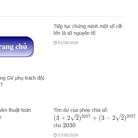
Tiếp tục chứng minh một số rất
lớn là số nguyên tố
01/06/2026
ng GV phụ trách đội
MT
hêm thuật toán
Tìm dư của phép chia số
o
(
3
+
2
2
)
2027
+
(
3
−
2
2
)
2027
cho
2030
27/05/2026