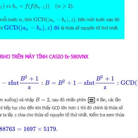
−
1
)
và
b
n
=
f
(
f
(
b
n
−
1
)
)
(
n
⩾
2
)
.
à
GCD
(
|
a
n
−
b
n
|
,
z
)
 mỗi bước
, tính
. Đến một bước nào đó
n
GCD
(
|
a
n
−
b
n
|
,
z
)
đó
hì
là thừa số nguyên tố thứ nhất.
RHO TRÊN MÁY TÍNH CASIO fx-580VNX
+
1
−
z
Int
B
2
+
1
z
:
GCD
(
|
A
−
B
|
,
z
)
ên xuống) và nhập
, sau đó nhấn phím
4 lần, các lần
B
=
2
hì tiếp tục cho đến khi thấy GCD lớn hơn 1 thì đó chính là thừa số
i ta lấy
chia cho thừa số nguyên tố thứ nhất. Kiểm tra xem thừa
z
.
88763
=
1697
×
5179