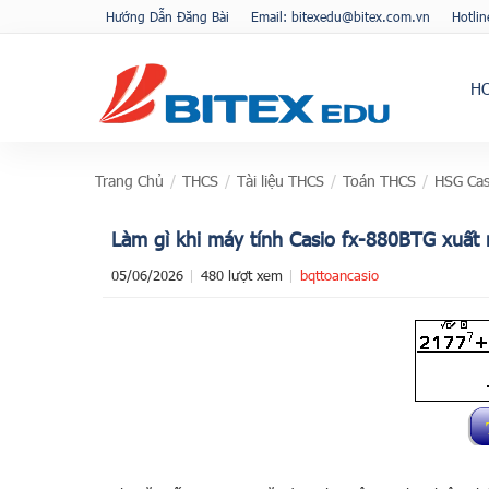
Hướng Dẫn Đăng Bài
Email: bitexedu@bitex.com.vn
Hotli
H
Trang Chủ
/
THCS
/
Tài liệu THCS
/
Toán THCS
/
HSG Cas
Làm gì khi máy tính Casio fx-880BTG xuất
05/06/2026
480 lượt xem
bqttoancasio