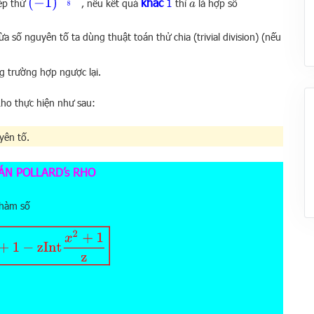
khác
1
hép thử
, nếu kết quả
thì
là hợp số
a
ừa số nguyên tố ta dùng thuật toán thử chia (trivial division) (nếu
g trường hợp ngược lại.
Rho thực hiện như sau:
yên tố.
ÁN POLLARD’s RHO
 hàm số
2
+
1
−
z
Int
x
2
+
1
z