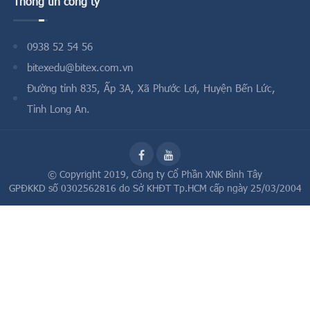
Thông tin công ty
0938 52 54 56
bitexedu@bitex.com.vn
Đường tỉnh 835, Ấp 3A, Xã Phước Lợi, Huyện Bến Lức,
Tỉnh Long An.
© Copyright 2019,
Công ty Cổ Phần XNK Bình Tây
GPĐKKD số 0302562816 do Sở KHĐT Tp.HCM cấp ngày 25/03/2004