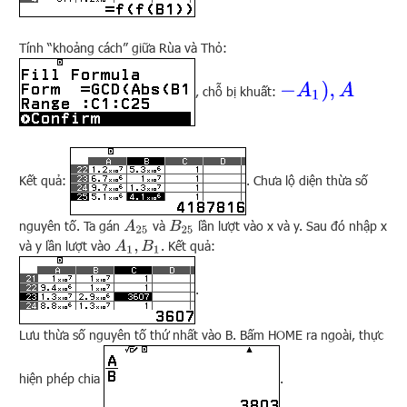
Tính “khoảng cách” giữa Rùa và Thỏ:
−
A
1
)
,
A
, chỗ bị khuất:
Kết quả:
. Chưa lộ diện thừa số
nguyên tố. Ta gán
và
lần lượt vào x và y. Sau đó nhập x
A
25
B
25
và y lần lượt vào
. Kết quả:
A
1
,
B
1
.
Lưu thừa số nguyên tố thứ nhất vào B. Bấm HOME ra ngoài, thực
hiện phép chia
.