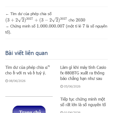
←
Tìm dư của phép chia số
(
3
+
2
2
)
2027
+
(
3
−
2
2
)
2027
cho
2030
→
Chứng minh số
(một tỉ lẻ
là số nguyên
1.000.000.007
7
tố).
Bài viết liên quan
Tìm dư của phép chia
Làm gì khi máy tính Casio
a
n
cho
với
và
tuỳ ý.
fx-880BTG xuất ra thông
b
b
n
báo chẳng hạn như sau
08/06/2026
05/06/2026
Tiếp tục chứng minh một
số rất lớn là số nguyên tố
01/06/2026