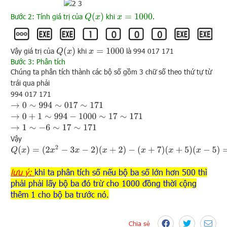
Q
(
x
)
Bước 2: Tính giá trị của
khi
.
x
=
1000
Q
(
x
)
Vậy giá trị của
khi
là 994 017 171
x
=
1000
Bước 3: Phân tích
Chúng ta phân tích thành các bộ số gồm 3 chữ số theo thứ tự từ
trái qua phải
994 017 171
→
0
∼
994
∼
017
∼
171
→
0
+
1
∼
994
−
1000
∼
17
∼
171
→
1
∼
−
6
∼
17
∼
171
Vậy
Q
(
x
)
=
(
2
x
2
−
3
x
−
2
)
(
x
+
2
)
−
(
x
+
7
)
(
x
+
5
)
(
x
−
5
)
=
x
3
−
6
x
2
+
17
x
+
171
lưu ý:
khi ta phân tích số nếu bộ ba số lớn hơn 500 thì
phải phải lấy bộ ba đó trừ cho 1000 đồng thời cộng
thêm 1 cho bộ ba trước nó.
Chia sẻ