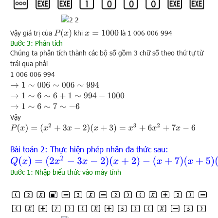
P
(
x
)
Vậy giá trị của
khi
là 1 006 006 994
x
=
1000
Bước 3: Phân tích
Chúng ta phân tích thành các bộ số gồm 3 chữ số theo thứ tự từ
trái qua phải
1 006 006 994
→
1
∼
006
∼
006
∼
994
→
1
∼
6
∼
6
+
1
∼
994
−
1000
→
1
∼
6
∼
7
∼
−
6
Vậy
P
(
x
)
=
(
x
2
+
3
x
−
2
)
(
x
+
3
)
=
x
3
+
6
x
2
+
7
x
−
6
Bài toán 2: Thực hiện phép nhân đa thức sau:
Q
(
x
)
=
(
2
x
2
−
3
x
−
2
)
(
x
+
2
)
−
(
x
+
7
)
(
x
+
5
)
(
x
−
5
)
Bước 1: Nhập biểu thức vào máy tính