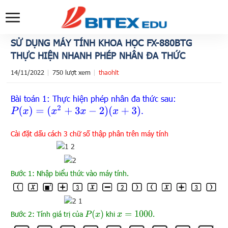
SỬ DỤNG MÁY TÍNH KHOA HỌC FX-880BTG
THỰC HIỆN NHANH PHÉP NHÂN ĐA THỨC
14/11/2022
750 lượt xem
thaohlt
Bài toán 1: Thực hiện phép nhân đa thức sau:
P
(
x
)
=
(
x
2
+
3
x
−
2
)
(
x
+
3
)
.
Cài đặt dấu cách 3 chữ số thập phân trên máy tính
Bước 1: Nhập biểu thức vào máy tính.
Bước 2: Tính giá trị của
P
(
x
)
khi
.
x
=
1000