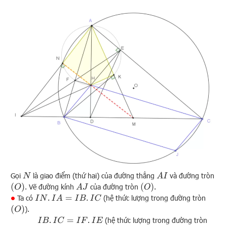
Gọi
là giao điểm (thứ hai) của đường thẳng
và đường tròn
N
A
I
(
O
)
(
O
)
. Vẽ đường kính
của đường tròn
.
A
J
Ta có
(hệ thức lượng trong đường tròn
I
N
.
I
A
=
I
B
.
I
C
∙
(
O
)
).
(hệ thức lượng trong đường tròn
I
B
.
I
C
=
I
F
.
I
E