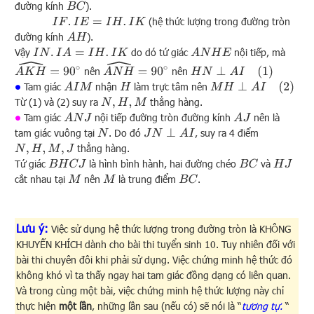
đường kính
).
B
C
(hệ thức lượng trong đường tròn
I
F
.
I
E
=
I
H
.
I
K
đường kính
).
A
H
Vậy
do dó tứ giác
nội tiếp, mà
I
N
.
I
A
=
I
H
.
I
K
A
N
H
E
A
K
H
^
=
90
∘
A
N
H
^
=
90
∘
H
N
⊥
A
I
(
1
)
nên
nên
M
H
⊥
A
I
(
2
)
Tam giác
nhận
làm trực tâm nên
A
I
M
H
∙
Từ (1) và (2) suy ra
thẳng hàng.
N
,
H
,
M
Tam giác
nội tiếp đường tròn đường kính
nên là
A
N
J
A
J
∙
tam giác vuông tại
. Do đó
, suy ra 4 điểm
N
J
N
⊥
A
I
thẳng hàng.
N
,
H
,
M
,
J
Tứ giác
là hình bình hành, hai đường chéo
và
B
H
C
J
B
C
H
J
cắt nhau tại
nên
là trung điểm
.
M
M
B
C
Lưu ý:
Việc sử dụng hệ thức lượng trong đường tròn là KHÔNG
KHUYẾN KHÍCH dành cho bài thi tuyển sinh 10. Tuy nhiên đối với
bài thi chuyên đôi khi phải sử dụng. Việc chứng minh hệ thức đó
không khó vì ta thấy ngay hai tam giác đồng dạng có liên quan.
Và trong cùng một bài, việc chứng minh hệ thức lượng này chỉ
thực hiện
một lần
, những lần sau (nếu có) sẽ nói là “
tương tự.
“