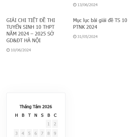
13/06/2024
GIẢI CHI TIẾT ĐỀ THI
Mục lục bài giải đề TS 10
TUYỂN SINH 10 THPT
PTNK 2024
NĂM 2024 – 2025 SỞ
31/05/2024
GD&ĐT HÀ NỘI
10/06/2024
Tháng Tám 2026
H
B
T
N
S
B
C
1
2
3
4
5
6
7
8
9