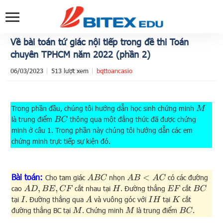
Về bài toán tứ giác nội tiếp trong đề thi Toán
chuyên TPHCM năm 2022 (phần 2)
06/03/2023
513 lượt xem
bqttoancasio
Trong phần đầu, chúng tôi hướng dẫn học sinh chứng minh
M
là trung điểm
thông qua một đẳng thức đã được chứng
B
C
minh ở câu 1. Trong phần này chúng tôi hướng dẫn các em
chứng minh trực tiếp sự kiện đó.
Bài toán:
Cho tam giác
nhọn
có các đường
A
B
C
A
B
<
A
C
cao
cắt nhau tại
. Đường thẳng
cắt
A
D
,
B
E
,
C
F
H
E
F
B
C
tại
. Đường thẳng qua
và vuông góc với
tại
cắt
I
A
I
H
K
đường thẳng BC tại
. Chứng minh
là trung điểm
.
M
M
B
C