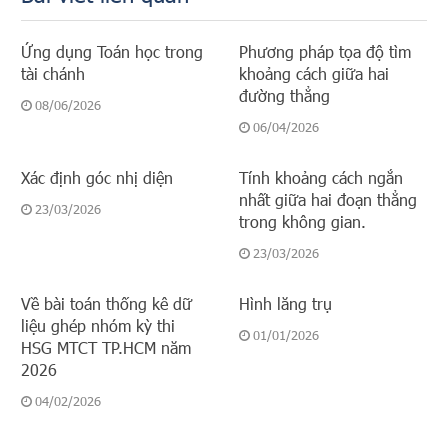
Ứng dụng Toán học trong
Phương pháp tọa độ tìm
tài chánh
khoảng cách giữa hai
đường thẳng
08/06/2026
06/04/2026
Xác định góc nhị diện
Tính khoảng cách ngắn
nhất giữa hai đoạn thẳng
23/03/2026
trong không gian.
23/03/2026
Về bài toán thống kê dữ
Hình lăng trụ
liệu ghép nhóm kỳ thi
01/01/2026
HSG MTCT TP.HCM năm
2026
04/02/2026