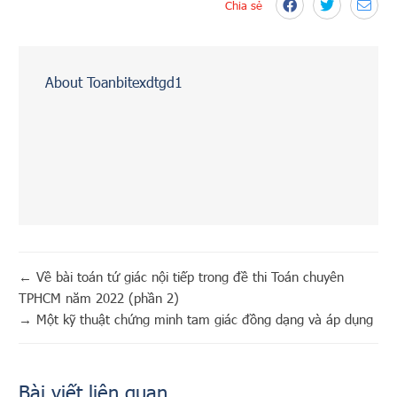
Chia sẻ
About Toanbitexdtgd1
←
Về bài toán tứ giác nội tiếp trong đề thi Toán chuyên
TPHCM năm 2022 (phần 2)
→
Một kỹ thuật chứng minh tam giác đồng dạng và áp dụng
Bài viết liên quan