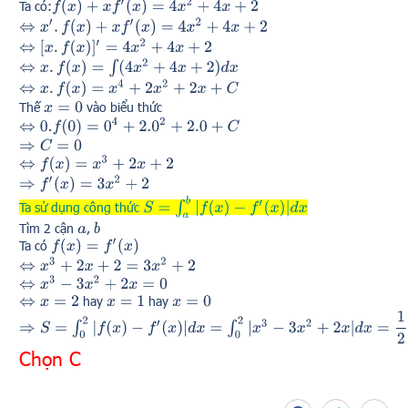
f
(
x
)
+
x
f
′
(
x
)
=
4
x
2
+
4
x
+
2
Ta có:
⇔
x
′
.
f
(
x
)
+
x
f
′
(
x
)
=
4
x
2
+
4
x
+
2
⇔
[
x
.
f
(
x
)
]
′
=
4
x
2
+
4
x
+
2
⇔
x
.
f
(
x
)
=
∫
(
4
x
2
+
4
x
+
2
)
d
x
⇔
x
.
f
(
x
)
=
x
4
+
2
x
2
+
2
x
+
C
Thế
vào biểu thức
x
=
0
⇔
0.
f
(
0
)
=
0
4
+
2.0
2
+
2.0
+
C
⇒
C
=
0
⇔
f
(
x
)
=
x
3
+
2
x
+
2
⇒
f
′
(
x
)
=
3
x
2
+
2
S
=
∫
a
b
|
f
(
x
)
−
f
′
(
x
)
|
d
x
Ta sử dụng công thức
Tìm 2 cận
,
b
a
f
(
x
)
=
f
′
(
x
)
Ta có
⇔
x
3
+
2
x
+
2
=
3
x
2
+
2
⇔
x
3
−
3
x
2
+
2
x
=
0
hay
hay
⇔
x
=
2
x
=
1
x
=
0
⇒
S
=
∫
0
2
|
f
(
x
)
−
f
′
(
x
)
|
d
x
=
∫
0
2
|
x
3
−
3
x
2
+
2
x
|
d
x
=
1
2
Chọn C