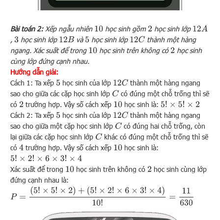
Bài toán 2:
Xếp ngẫu nhiên
học sinh gồm
học sinh lớp
12
A
10
2
,
học sinh lớp
và
học sinh lớp
thành một hàng
12
B
12
C
3
5
ngang. Xác suất để trong
học sinh trên không có
học sinh
10
2
cùng lớp đứng cạnh nhau.
Hướng dẫn giải:
Cách 1: Ta xếp
học sinh của lớp
thành một hàng ngang
12
C
5
sao cho giữa các cặp học sinh lớp
có đúng một chỗ trống thì sẽ
C
có
trường hợp. Vậy số cách xếp
học sinh là:
5
!
×
5
!
×
2
2
10
Cách 2: Ta xếp
học sinh của lớp
thành một hàng ngang
12
C
5
sao cho giữa một cặp học sinh lớp
có đúng hai chỗ trống, còn
C
lại giữa các cặp học sinh lớp
khác có đúng một chỗ trống thì sẽ
C
có
trường hợp. Vậy số cách xếp
học sinh là:
4
10
5
!
×
2
!
×
6
×
3
!
×
4
Xác suất để trong
học sinh trên không có
học sinh cùng lớp
10
2
đứng cạnh nhau là:
P
=
(
5
!
×
5
!
×
2
)
+
(
5
!
×
2
!
×
6
×
3
!
×
4
)
10
!
=
11
630