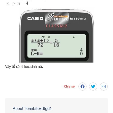
⟺
n
=
4
Vậy tổ có
học sinh nữ.
4
Chia sẻ
About Toanbitexdtgd1