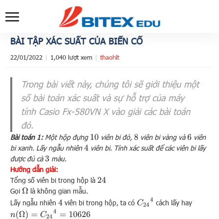
BÀI TẬP XÁC SUẤT CỦA BIẾN CỐ
22/01/2022
1,040 lượt xem
thaohlt
Trong bài viết này, chúng tôi sẽ giới thiệu một
số bài toán xác suất và sự hỗ trợ của máy
tính Casio Fx-580VN X vào giải các bài toán
đó.
Bài toán 1:
Một hộp đựng
viên bi đỏ,
viên bi vàng và
viên
10
8
6
bi xanh. Lấy ngẫu nhiên
viên bi. Tính xác suất để các viên bi lấy
4
được đủ cả
màu.
3
Hướng dẫn giải:
Tổng số viên bi trong hộp là
24
Gọi
là không gian mẫu.
Ω
C
24
4
Lấy ngẫu nhiên
viên bi trong hộp, ta có
cách lấy hay
4
n
(
Ω
)
=
C
24
4
=
10626