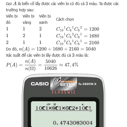
Gọi
là biến cố lấy được các viên bi có đủ cả
màu. Ta được các
A
3
trường hợp sau:
Viên bi
Viên bi
Viên bi
Cách chọn
đỏ
vàng
xanh
C
10
1
C
8
1
C
6
2
=
1200
1
1
2
C
10
1
C
8
2
C
6
1
=
1680
1
2
1
C
10
2
C
8
1
C
6
1
=
2160
2
1
1
n
(
A
)
=
1200
+
1680
+
2160
=
5040
Do đó,
Xác suất để các viên bi lấy được đủ cả
màu là:
3
P
(
A
)
=
n
(
A
)
n
(
Ω
)
=
5040
10626
≈
47
,
4
%