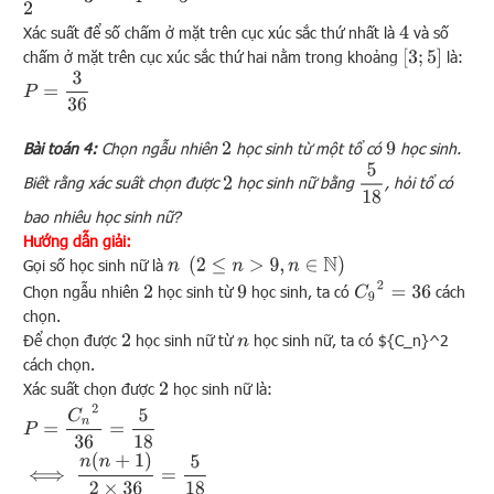
2
Xác suất để số chấm ở mặt trên cục xúc sắc thứ nhất là
và số
4
[
3
;
5
]
chấm ở mặt trên cục xúc sắc thứ hai nằm trong khoảng
là:
P
=
3
36
Bài toán 4:
Chọn ngẫu nhiên
học sinh từ một tổ có
học sinh.
2
9
5
18
Biết rằng xác suất chọn được
học sinh nữ bằng
, hỏi tổ có
2
bao nhiêu học sinh nữ?
Hướng dẫn giải:
(
2
≤
n
>
9
,
n
∈
N
)
Gọi số học sinh nữ là
n
C
9
2
=
36
Chọn ngẫu nhiên
học sinh từ
học sinh, ta có
cách
2
9
chọn.
Để chọn được
học sinh nữ từ
học sinh nữ, ta có ${C_n}^2
2
n
cách chọn.
Xác suất chọn được
học sinh nữ là:
2
P
=
C
n
2
36
=
5
18
⟺
n
(
n
+
1
)
2
×
36
=
5
18